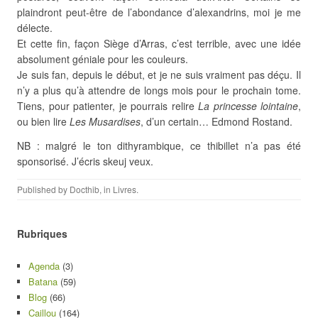
plaindront peut-être de l’abondance d’alexandrins, moi je me
délecte.
Et cette fin, façon Siège d’Arras, c’est terrible, avec une idée
absolument géniale pour les couleurs.
Je suis fan, depuis le début, et je ne suis vraiment pas déçu. Il
n’y a plus qu’à attendre de longs mois pour le prochain tome.
Tiens, pour patienter, je pourrais relire
La princesse lointaine
,
ou bien lire
Les Musardises
, d’un certain… Edmond Rostand.
NB : malgré le ton dithyrambique, ce thibillet n’a pas été
sponsorisé. J’écris skeuj veux.
Published by
Docthib
, in
Livres
.
Rubriques
Agenda
(3)
Batana
(59)
Blog
(66)
Caillou
(164)