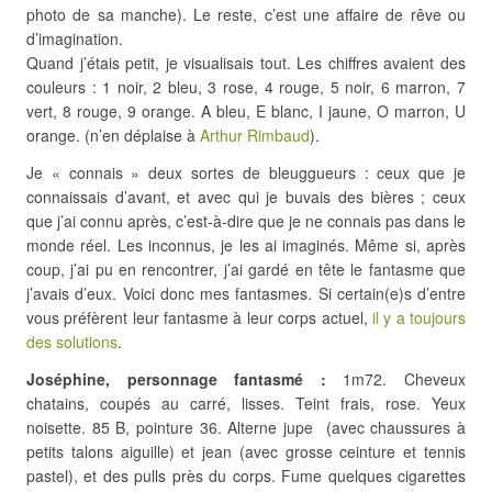
photo de sa manche). Le reste, c’est une affaire de rêve ou
d’imagination.
Quand j’étais petit, je visualisais tout. Les chiffres avaient des
couleurs : 1 noir, 2 bleu, 3 rose, 4 rouge, 5 noir, 6 marron, 7
vert, 8 rouge, 9 orange. A bleu, E blanc, I jaune, O marron, U
orange. (n’en déplaise à
Arthur Rimbaud
).
Je « connais » deux sortes de bleuggueurs : ceux que je
connaissais d’avant, et avec qui je buvais des bières ; ceux
que j’ai connu après, c’est-à-dire que je ne connais pas dans le
monde réel. Les inconnus, je les ai imaginés. Même si, après
coup, j’ai pu en rencontrer, j’ai gardé en tête le fantasme que
j’avais d’eux. Voici donc mes fantasmes. Si certain(e)s d’entre
vous préfèrent leur fantasme à leur corps actuel,
il y a toujours
des solutions
.
Joséphine, personnage fantasmé :
1m72. Cheveux
chatains, coupés au carré, lisses. Teint frais, rose. Yeux
noisette. 85 B, pointure 36. Alterne jupe (avec chaussures à
petits talons aiguille) et jean (avec grosse ceinture et tennis
pastel), et des pulls près du corps. Fume quelques cigarettes