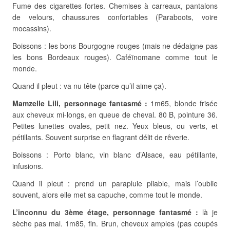
Fume des cigarettes fortes. Chemises à carreaux, pantalons
de velours, chaussures confortables (Paraboots, voire
mocassins).
Boissons : les bons Bourgogne rouges (mais ne dédaigne pas
les bons Bordeaux rouges). Caféïnomane comme tout le
monde.
Quand il pleut : va nu tête (parce qu’il aime ça).
Mamzelle Lili, personnage fantasmé :
1m65, blonde frisée
aux cheveux mi-longs, en queue de cheval. 80 B, pointure 36.
Petites lunettes ovales, petit nez. Yeux bleus, ou verts, et
pétillants. Souvent surprise en flagrant délit de rêverie.
Boissons : Porto blanc, vin blanc d’Alsace, eau pétillante,
infusions.
Quand il pleut : prend un parapluie pliable, mais l’oublie
souvent, alors elle met sa capuche, comme tout le monde.
L’inconnu du 3ème étage, personnage fantasmé :
là je
sèche pas mal. 1m85, fin. Brun, cheveux amples (pas coupés