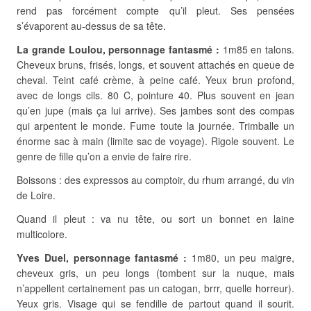
rend pas forcément compte qu’il pleut. Ses pensées
s’évaporent au-dessus de sa tête.
La grande Loulou, personnage fantasmé :
1m85 en talons.
Cheveux bruns, frisés, longs, et souvent attachés en queue de
cheval. Teint café crème, à peine café. Yeux brun profond,
avec de longs cils. 80 C, pointure 40. Plus souvent en jean
qu’en jupe (mais ça lui arrive). Ses jambes sont des compas
qui arpentent le monde. Fume toute la journée. Trimballe un
énorme sac à main (limite sac de voyage). Rigole souvent. Le
genre de fille qu’on a envie de faire rire.
Boissons : des expressos au comptoir, du rhum arrangé, du vin
de Loire.
Quand il pleut : va nu tête, ou sort un bonnet en laine
multicolore.
Yves Duel, personnage fantasmé :
1m80, un peu maigre,
cheveux gris, un peu longs (tombent sur la nuque, mais
n’appellent certainement pas un catogan, brrr, quelle horreur).
Yeux gris. Visage qui se fendille de partout quand il sourit.