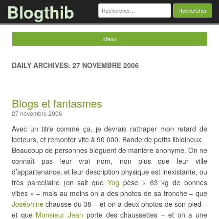
Blogthib
Rechercher :
Menu
Skip to content
DAILY ARCHIVES: 27 NOVEMBRE 2006
Blogs et fantasmes
27 novembre 2006
Avec un titre comme ça, je devrais rattraper mon retard de
lecteurs, et remonter vite à 90 000. Bande de petits libidineux.
Beaucoup de personnes bloguent de manière anonyme. On ne
connaît pas leur vrai nom, non plus que leur ville
d’appartenance, et leur description physique est inexistante, ou
très parcellaire (on sait que
Yog
pèse « 63 kg de bonnes
vibes » – mais au moins on a des photos de sa tronche – que
Joséphine
chausse du 38 – et on a deux photos de son pied –
et que
Monsieur Jean
porte des chaussettes – et on a une