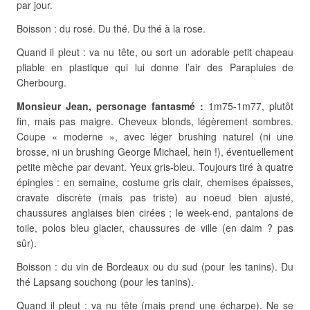
par jour.
Boisson : du rosé. Du thé. Du thé à la rose.
Quand il pleut : va nu tête, ou sort un adorable petit chapeau
pliable en plastique qui lui donne l’air des Parapluies de
Cherbourg.
Monsieur Jean, personage fantasmé :
1m75-1m77, plutôt
fin, mais pas maigre. Cheveux blonds, légèrement sombres.
Coupe « moderne », avec léger brushing naturel (ni une
brosse, ni un brushing George Michael, hein !), éventuellement
petite mèche par devant. Yeux gris-bleu. Toujours tiré à quatre
épingles : en semaine, costume gris clair, chemises épaisses,
cravate discrète (mais pas triste) au noeud bien ajusté,
chaussures anglaises bien cirées ; le week-end, pantalons de
toile, polos bleu glacier, chaussures de ville (en daim ? pas
sûr).
Boisson : du vin de Bordeaux ou du sud (pour les tanins). Du
thé Lapsang souchong (pour les tanins).
Quand il pleut : va nu tête (mais prend une écharpe). Ne se