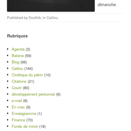
dimanche.
Published by
Docthib
, in
Caillou
.
Rubriques
Agenda
(3)
Batana
(59)
Blog
(66)
Caillou
(164)
Cinétique du pékin
(10)
Citations
(21)
Courir
(80)
développement personnel
(6)
e-mail
(8)
En vrac
(9)
Ennéagramme
(1)
Finance
(70)
Fonds de miroir
(18)