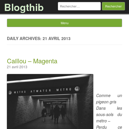
Blogthib
Rechercher :
Menu
Skip to content
DAILY ARCHIVES: 21 AVRIL 2013
Caillou – Magenta
21 avril 2013
Comme un
pigeon gris
Dans les
sous-sols du
métro –
Perdu ce