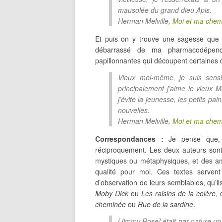
mausolée du grand dieu Apis.
Herman Melville,
Moi et ma che
Et puis on y trouve une sagesse que j’
débarrassé de ma pharmacodépend
papillonnantes qui découpent certaines
Vieux moi-même, je suis sensi
principalement j’aime le vieux M
j’évite la jeunesse, les petits p
nouvelles.
Herman Melville,
Moi et ma che
Correspondances :
Je pense que,
réciproquement. Les deux auteurs sont 
mystiques ou métaphysiques, et des amu
qualité pour moi. Ces textes servent 
d’observation de leurs semblables, qu’i
Moby Dick
ou
Les raisins de la colère
,
cheminée
ou
Rue de la sardine
.
[Jimmy Rose] était par nature 