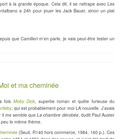
ort à la grande époque. Cela dit, il se rattrape avec
Les
ontalbano a 24h pour jouer les Jack Bauer, sinon un plat
epuis que Camilleri m’en parle, je vais peut-être tester un
: Moi et ma cheminée
is fois
Moby Dick
, superbe roman et quête furieuse du
rtleby
, qui est probablement pour moi LA nouvelle. J’avais
ar il me semble que
La chambre dérobée
, dudit Paul Auster
n peu le même thème.
cheminée
(Seuil, R140 hors commerce, 1984, 160 p.). Ces