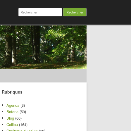
Rechercher :
Rubriques
Agenda
(3)
Batana
(59)
Blog
(66)
Caillou
(164)
Cinétique du pékin
(10)