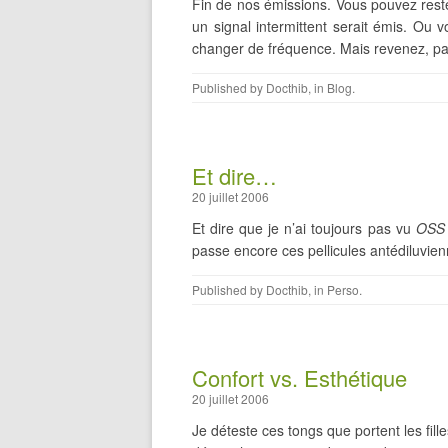
Fin de nos émissions. Vous pouvez rest
un signal intermittent serait émis. Ou
changer de fréquence. Mais revenez, pa
Published by
Docthib
, in
Blog
.
Et dire…
20 juillet 2006
Et dire que je n’ai toujours pas vu
OSS
passe encore ces pellicules antédiluvie
Published by
Docthib
, in
Perso
.
Confort vs. Esthétique
20 juillet 2006
Je déteste ces tongs que portent les filles