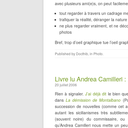
avec plusieurs ami(e)s, on peut facilem
tout regarder à travers un cadrage m
trafiquer la réalité, déranger la nature
ne plus regarder vraiment, et ne déco
photos
Bref, trop d’oeil graphique tue l’oeil gr
Published by
Docthib
, in
Photo
.
Livre lu Andrea Camilleri 
20 juillet 2006
Rien à signaler.
J’ai déjà dit
le bien que
dans
La démission de Montalbano
(Po
succession de nouvelles (comme cet au
autant les sicilianismes très subtile
(souvent noire) du commissaire, ou l
qu’Andrea Camilleri nous mette un peu 