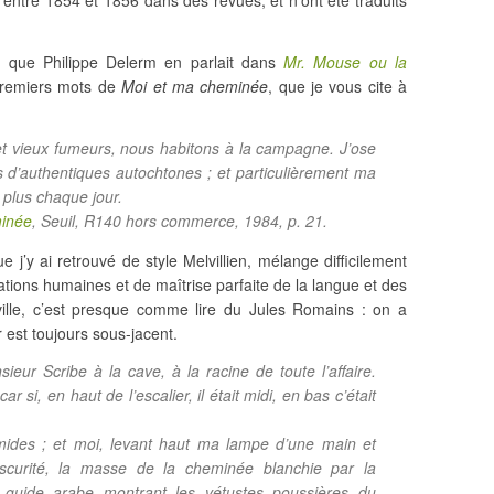
us entre 1854 et 1856 dans des revues, et n’ont été traduits
ce que Philippe Delerm en parlait dans
Mr. Mouse ou la
 premiers mots de
Moi et ma cheminée
, que je vous cite à
et vieux fumeurs, nous habitons à la campagne. J’ose
d’authentiques autochtones ; et particulièrement ma
plus chaque jour.
minée
, Seuil, R140 hors commerce, 1984, p. 21.
j’y ai retrouvé de style Melvillien, mélange difficilement
tions humaines et de maîtrise parfaite de la langue et des
ville, c’est presque comme lire du Jules Romains : on a
ur est toujours sous-jacent.
r Scribe à la cave, à la racine de toute l’affaire.
r si, en haut de l’escalier, il était midi, en bas c’était
mides ; et moi, levant haut ma lampe d’une main et
bscurité, la masse de la cheminée blanchie par la
n guide arabe montrant les vétustes poussières du