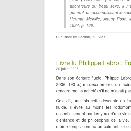
adorateurs du beau sexe, il n’a
général, en accomplissant le sacri
Herman Melville,
Jimmy Rose
, 
1984, p. 108.
Published by
Docthib
, in
Livres
.
Livre lu Philippe Labro : F
20 juillet 2006
Dans son écriture fluide, Philippe Labro 
2006, 190 p.) en deux heures, ou moins.
(encore moins acheté) s’il ne m’avait pas 
Cela dit, une fois cette descente en fla
fluide, il évite au moins les rodomont
essentiellement par les yeux d’une violo
d’enfance et de philosophie de la vie
même temps comme un calmant, et comm