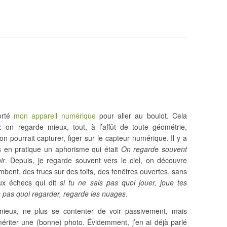
porté
mon appareil numérique
pour aller au boulot. Cela
: on regarde mieux, tout, à l’affût de toute géométrie,
on pourrait capturer, figer sur le capteur numérique. Il y a
s en pratique un aphorisme qui était
On regarde souvent
ir
. Depuis, je regarde souvent vers le ciel, on découvre
bent, des trucs sur des toits, des fenêtres ouvertes, sans
aux échecs qui dit
si tu ne sais pas quoi jouer, joue tes
is pas quoi regarder, regarde les nuages
.
r mieux, ne plus se contenter de voir passivement, mais
mériter une (bonne) photo. Évidemment, j’en ai déjà parlé