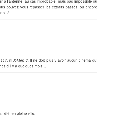
er à l’antenne, au cas improbable, mais pas impossible où
 vous pouvez vous repasser les extraits passés, ou encore
r pitié…
 117
, ni
X-Men 3
. Il ne doit plus y avoir aucun cinéma qui
nnes d’il y a quelques mois…
 l’été, en pleine ville,