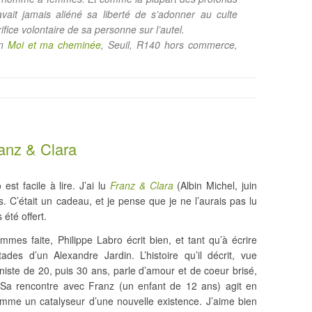
vait jamais aliéné sa liberté de s’adonner au culte
fice volontaire de sa personne sur l’autel.
in
Moi et ma cheminée
, Seuil, R140 hors commerce,
ranz & Clara
est facile à lire. J’ai lu
Franz & Clara
(Albin Michel, juin
 C’était un cadeau, et je pense que je ne l’aurais pas lu
été offert.
mmes faite, Philippe Labro écrit bien, et tant qu’à écrire
ades d’un Alexandre Jardin. L’histoire qu’il décrit, vue
niste de 20, puis 30 ans, parle d’amour et de coeur brisé,
. Sa rencontre avec Franz (un enfant de 12 ans) agit en
e un catalyseur d’une nouvelle existence. J’aime bien