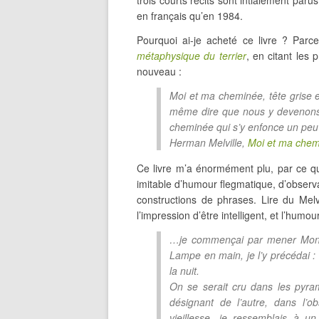
trois courts récits sont intialement par
en français qu’en 1984.
Pourquoi ai-je acheté ce livre ? Par
métaphysique du terrier
, en citant les
nouveau :
Moi et ma cheminée, tête grise 
même dire que nous y devenons 
cheminée qui s’y enfonce un peu 
Herman Melville,
Moi et ma che
Ce livre m’a énormément plu, par ce que 
imitable d’humour flegmatique, d’observa
constructions de phrases. Lire du Mel
l’impression d’être intelligent, et l’humo
…je commençai par mener Monsieu
Lampe en main, je l’y précédai : ca
la nuit.
On se serait cru dans les pyra
désignant de l’autre, dans l’o
vieillesse, je ressemblais à u