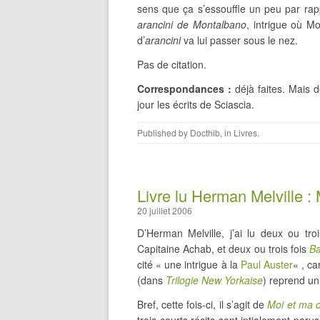
sens que ça s’essouffle un peu par rapp
arancini de Montalbano
, intrigue où M
d’
arancini
va lui passer sous le nez.
Pas de citation.
Correspondances :
déjà faites. Mais d
jour les écrits de Sciascia.
Published by
Docthib
, in
Livres
.
Livre lu Herman Melville 
20 juillet 2006
D’Herman Melville, j’ai lu deux ou tro
Capitaine Achab, et deux ou trois fois
Ba
cité « une intrigue à la
Paul Auster
« , c
(dans
Trilogie New Yorkaise
) reprend u
Bref, cette fois-ci, il s’agit de
Moi et ma 