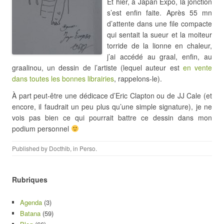
Et hier, à Japan Expo, la jonction
s’est enfin faite. Après 55 mn
d’attente dans une file compacte
qui sentait la sueur et la moiteur
torride de la lionne en chaleur,
j’ai accédé au graal, enfin, au
graalinou, un dessin de l’artiste (lequel auteur est
en vente
dans toutes les bonnes librairies
, rappelons-le).
À part peut-être une dédicace d’Eric Clapton ou de JJ Cale (et
encore, il faudrait un peu plus qu’une simple signature), je ne
vois pas bien ce qui pourrait battre ce dessin dans mon
podium personnel
Published by
Docthib
, in
Perso
.
Rubriques
Agenda
(3)
Batana
(59)