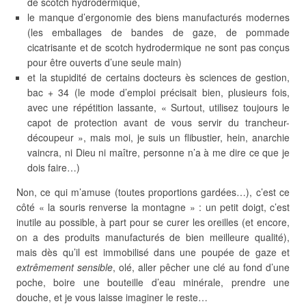
de scotch hydrodermique,
le manque d’ergonomie des biens manufacturés modernes
(les emballages de bandes de gaze, de pommade
cicatrisante et de scotch hydrodermique ne sont pas conçus
pour être ouverts d’une seule main)
et la stupidité de certains docteurs ès sciences de gestion,
bac + 34 (le mode d’emploi précisait bien, plusieurs fois,
avec une répétition lassante, « Surtout, utilisez toujours le
capot de protection avant de vous servir du trancheur-
découpeur », mais moi, je suis un flibustier, hein, anarchie
vaincra, ni Dieu ni maître, personne n’a à me dire ce que je
dois faire…)
Non, ce qui m’amuse (toutes proportions gardées…), c’est ce
côté « la souris renverse la montagne » : un petit doigt, c’est
inutile au possible, à part pour se curer les oreilles (et encore,
on a des produits manufacturés de bien meilleure qualité),
mais dès qu’il est immobilisé dans une poupée de gaze et
extrêmement sensible
, olé, aller pêcher une clé au fond d’une
poche, boire une bouteille d’eau minérale, prendre une
douche, et je vous laisse imaginer le reste…