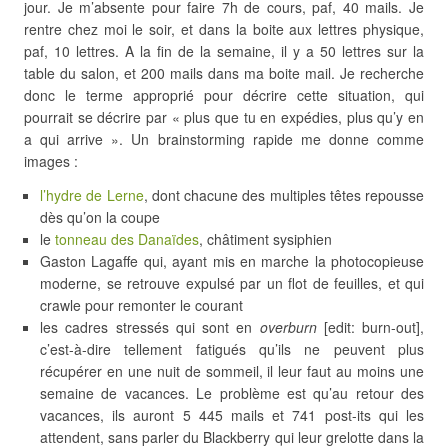
jour. Je m’absente pour faire 7h de cours, paf, 40 mails. Je
rentre chez moi le soir, et dans la boite aux lettres physique,
paf, 10 lettres. A la fin de la semaine, il y a 50 lettres sur la
table du salon, et 200 mails dans ma boite mail. Je recherche
donc le terme approprié pour décrire cette situation, qui
pourrait se décrire par « plus que tu en expédies, plus qu’y en
a qui arrive ». Un brainstorming rapide me donne comme
images :
l’hydre de Lerne
, dont chacune des multiples têtes repousse
dès qu’on la coupe
le
tonneau des Danaïdes
, châtiment sysiphien
Gaston Lagaffe qui, ayant mis en marche la photocopieuse
moderne, se retrouve expulsé par un flot de feuilles, et qui
crawle pour remonter le courant
les cadres stressés qui sont en
overburn
[edit: burn-out],
c’est-à-dire tellement fatigués qu’ils ne peuvent plus
récupérer en une nuit de sommeil, il leur faut au moins une
semaine de vacances. Le problème est qu’au retour des
vacances, ils auront 5 445 mails et 741 post-its qui les
attendent, sans parler du Blackberry qui leur grelotte dans la