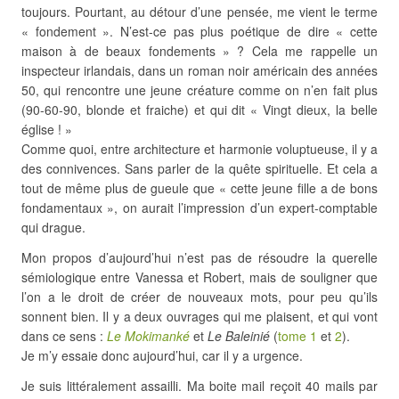
toujours. Pourtant, au détour d’une pensée, me vient le terme
« fondement ». N’est-ce pas plus poétique de dire « cette
maison à de beaux fondements » ? Cela me rappelle un
inspecteur irlandais, dans un roman noir américain des années
50, qui rencontre une jeune créature comme on n’en fait plus
(90-60-90, blonde et fraiche) et qui dit « Vingt dieux, la belle
église ! »
Comme quoi, entre architecture et harmonie voluptueuse, il y a
des connivences. Sans parler de la quête spirituelle. Et cela a
tout de même plus de gueule que « cette jeune fille a de bons
fondamentaux », on aurait l’impression d’un expert-comptable
qui drague.
Mon propos d’aujourd’hui n’est pas de résoudre la querelle
sémiologique entre Vanessa et Robert, mais de souligner que
l’on a le droit de créer de nouveaux mots, pour peu qu’ils
sonnent bien. Il y a deux ouvrages qui me plaisent, et qui vont
dans ce sens :
Le Mokimanké
et
Le Baleinié
(
tome 1
et
2
).
Je m’y essaie donc aujourd’hui, car il y a urgence.
Je suis littéralement assailli. Ma boite mail reçoit 40 mails par