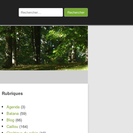
Rechercher :
Rubriques
Agenda
(3)
Batana
(59)
Blog
(66)
Caillou
(164)
Cinétique du pékin
(10)