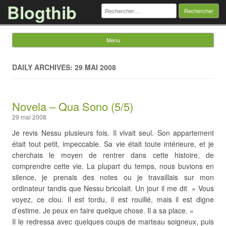
Blogthib
Rechercher :
Menu
Skip to content
DAILY ARCHIVES: 29 MAI 2008
Novela – Qua Sono (5/5)
29 mai 2008
Je revis Nessu plusieurs fois. Il vivait seul. Son appartement
était tout petit, impeccable. Sa vie était toute intérieure, et je
cherchais le moyen de rentrer dans cette histoire, de
comprendre cette vie. La plupart du temps, nous buvions en
silence, je prenais des notes ou je travaillais sur mon
ordinateur tandis que Nessu bricolait. Un jour il me dit » Vous
voyez, ce clou. Il est tordu, il est rouillé, mais il est digne
d’estime. Je peux en faire quelque chose. Il a sa place. «
Il le redressa avec quelques coups de marteau soigneux, puis