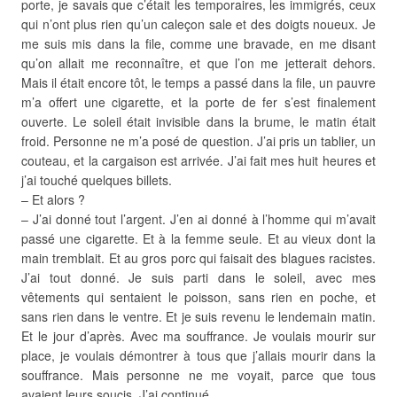
porte, je savais que c’était les temporaires, les immigrés, ceux
qui n’ont plus rien qu’un caleçon sale et des doigts noueux. Je
me suis mis dans la file, comme une bravade, en me disant
qu’on allait me reconnaître, et que l’on me jetterait dehors.
Mais il était encore tôt, le temps a passé dans la file, un pauvre
m’a offert une cigarette, et la porte de fer s’est finalement
ouverte. Le soleil était invisible dans la brume, le matin était
froid. Personne ne m’a posé de question. J’ai pris un tablier, un
couteau, et la cargaison est arrivée. J’ai fait mes huit heures et
j’ai touché quelques billets.
– Et alors ?
– J’ai donné tout l’argent. J’en ai donné à l’homme qui m’avait
passé une cigarette. Et à la femme seule. Et au vieux dont la
main tremblait. Et au gros porc qui faisait des blagues racistes.
J’ai tout donné. Je suis parti dans le soleil, avec mes
vêtements qui sentaient le poisson, sans rien en poche, et
sans rien dans le ventre. Et je suis revenu le lendemain matin.
Et le jour d’après. Avec ma souffrance. Je voulais mourir sur
place, je voulais démontrer à tous que j’allais mourir dans la
souffrance. Mais personne ne me voyait, parce que tous
avaient leurs soucis. J’ai continué.