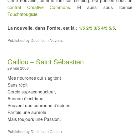
Cette nouvelle, comme tout sur ce blog, est publiée sous un
contrat Creative Commons
. Et aussi sous licence
Touchatougiciel
.
La nouvelle, dans l’ordre, est là :
1/5
2/5
3/5
4/5
5/5
.
Published by
Docthib
, in
Novela
.
Caillou – Saint Sébastien
29 mai 2008
Mes neurones qui s’agitent
Sans répit
Cercle supraconducteur,
Anneau électrique
Souvent une couronne d’épines
Parfois une auréole
Mais toujours une Passion.
Published by
Docthib
, in
Caillou
.