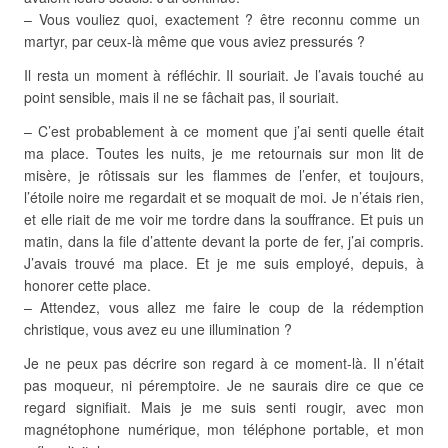
– Vous vouliez quoi, exactement ? être reconnu comme un
martyr, par ceux-là même que vous aviez pressurés ?
Il resta un moment à réfléchir. Il souriait. Je l’avais touché au
point sensible, mais il ne se fâchait pas, il souriait.
– C’est probablement à ce moment que j’ai senti quelle était
ma place. Toutes les nuits, je me retournais sur mon lit de
misère, je rôtissais sur les flammes de l’enfer, et toujours,
l’étoile noire me regardait et se moquait de moi. Je n’étais rien,
et elle riait de me voir me tordre dans la souffrance. Et puis un
matin, dans la file d’attente devant la porte de fer, j’ai compris.
J’avais trouvé ma place. Et je me suis employé, depuis, à
honorer cette place.
– Attendez, vous allez me faire le coup de la rédemption
christique, vous avez eu une illumination ?
Je ne peux pas décrire son regard à ce moment-là. Il n’était
pas moqueur, ni péremptoire. Je ne saurais dire ce que ce
regard signifiait. Mais je me suis senti rougir, avec mon
magnétophone numérique, mon téléphone portable, et mon