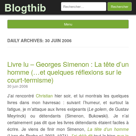
Blogthib
Rechercher :
Menu
Skip to content
DAILY ARCHIVES: 30 JUIN 2006
Livre lu – Georges Simenon : La tête d’un
homme (…et quelques réflexions sur le
court-termisme)
30 juin 2006
J’ai rencontré
Christian
hier soir, et lui montrais les quelques
livres dans mon havresac : suivant l’humeur, et surtout la
fatigue, je m’attaque aux livres exigeants (
Le golem
, de Gustav
Meyrinck) ou détendants (Simenon, Bukowski). Je n’ai
certainement pas dit que les livres détendants étaient faciles à
écrire. Je viens de finir mon Simenon,
La tête d’un homme
(Livre de Poche n° 2903, 1971).
J’ai déjà dit
tout le bien
que je