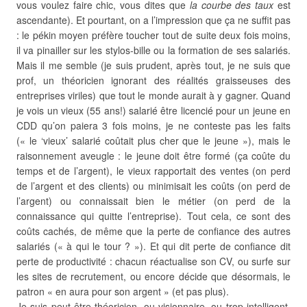
vous voulez faire chic, vous dites que
la courbe des taux
est
ascendante). Et pourtant, on a l’impression que ça ne suffit pas
: le pékin moyen préfère toucher tout de suite deux fois moins,
il va pinailler sur les stylos-bille ou la formation de ses salariés.
Mais il me semble (je suis prudent, après tout, je ne suis que
prof, un théoricien ignorant des réalités graisseuses des
entreprises viriles) que tout le monde aurait à y gagner. Quand
je vois un vieux (55 ans!) salarié être licencié pour un jeune en
CDD qu’on paiera 3 fois moins, je ne conteste pas les faits
(« le ‘vieux’ salarié coûtait plus cher que le jeune »), mais le
raisonnement aveugle : le jeune doit être formé (ça coûte du
temps et de l’argent), le vieux rapportait des ventes (on perd
de l’argent et des clients) ou minimisait les coûts (on perd de
l’argent) ou connaissait bien le métier (on perd de la
connaissance qui quitte l’entreprise). Tout cela, ce sont des
coûts cachés, de même que la perte de confiance des autres
salariés (« à qui le tour ? »). Et qui dit perte de confiance dit
perte de productivité : chacun réactualise son CV, ou surfe sur
les sites de recrutement, ou encore décide que désormais, le
patron « en aura pour son argent » (et pas plus).
Je suis peut-être théoricien, ou visionnaire, ou trop intelligent,