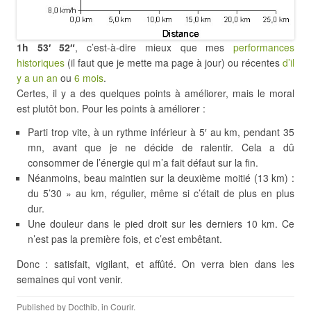
1h 53′ 52″
, c’est-à-dire mieux que mes
performances
historiques
(il faut que je mette ma page à jour) ou récentes
d’il
y a un an
ou
6 mois
.
Certes, il y a des quelques points à améliorer, mais le moral
est plutôt bon. Pour les points à améliorer :
Parti trop vite, à un rythme inférieur à 5′ au km, pendant 35
mn, avant que je ne décide de ralentir. Cela a dû
consommer de l’énergie qui m’a fait défaut sur la fin.
Néanmoins, beau maintien sur la deuxième moitié (13 km) :
du 5’30 » au km, régulier, même si c’était de plus en plus
dur.
Une douleur dans le pied droit sur les derniers 10 km. Ce
n’est pas la première fois, et c’est embêtant.
Donc : satisfait, vigilant, et affûté. On verra bien dans les
semaines qui vont venir.
Published by
Docthib
, in
Courir
.