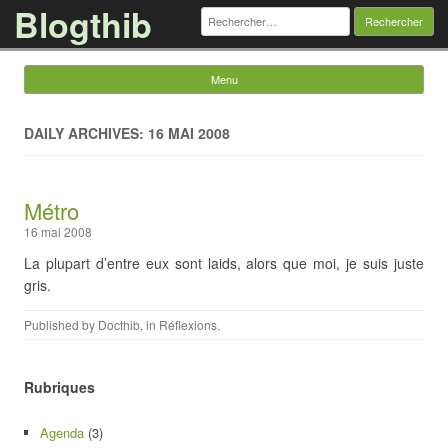
Blogthib
Rechercher :
Menu
Skip to content
DAILY ARCHIVES: 16 MAI 2008
Métro
16 mai 2008
La plupart d’entre eux sont laids, alors que moi, je suis juste
gris.
Published by
Docthib
, in
Réflexions
.
Rubriques
Agenda
(3)