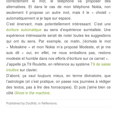
correctement le mot, le téléphone va proposer des
alternatives. Et dans le cas de mon téléphone Nokia, non
seulement il propose un autre mot, mais il le « choisit »
automatiquement si je tape sur espace.
C’est énervant, mais potentiellement intéressant. C’est une
écriture automatique
au sens d’expérience surréaliste. Une
expérience intéressante serait de noter toutes les suggestions
qui ont du sens. Par exemple, ce matin, j’écrivais le mot
« Moleskine » et mon Nokia m’a proposé Modeste, et je me
suis dit « oui, en effet, ne nous emballons pas, restons
modeste et humble dans nos efforts d’écriture sur ce carnet ».
J’appelle ça T9 Roulette, en référence au système
T9 de saisie
intuitive
sur clavier.
D’abord, ça vaut toujours mieux, en terme divinatoire, que
l’astrologie (et c’est pratique, on passe nos journées à rédiger
des textos, pas à lire des horoscopes). Et puis j’aime bien ce
côté
Ghost in the machine
.
Published by
Docthib
, in
Réflexions
.