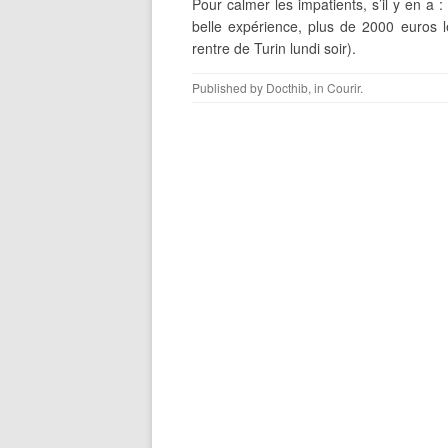
Pour calmer les impatients, s’il y en 
belle expérience, plus de 2000 euros lev
rentre de Turin lundi soir).
Published by
Docthib
, in
Courir
.