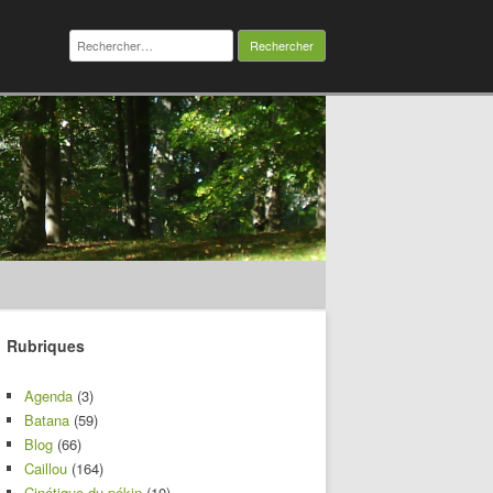
Rechercher :
Rubriques
Agenda
(3)
Batana
(59)
Blog
(66)
Caillou
(164)
Cinétique du pékin
(10)