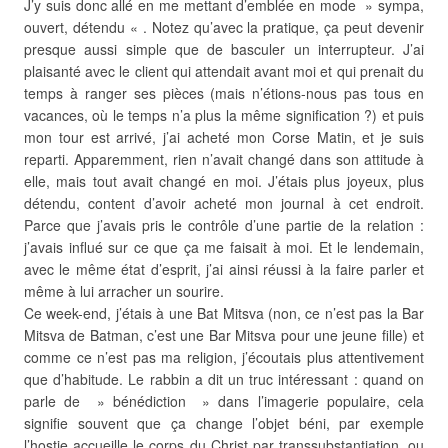
J’y suis donc allé en me mettant d’emblée en mode » sympa,
ouvert, détendu « . Notez qu’avec la pratique, ça peut devenir
presque aussi simple que de basculer un interrupteur. J’ai
plaisanté avec le client qui attendait avant moi et qui prenait du
temps à ranger ses pièces (mais n’étions-nous pas tous en
vacances, où le temps n’a plus la même signification ?) et puis
mon tour est arrivé, j’ai acheté mon Corse Matin, et je suis
reparti. Apparemment, rien n’avait changé dans son attitude à
elle, mais tout avait changé en moi. J’étais plus joyeux, plus
détendu, content d’avoir acheté mon journal à cet endroit.
Parce que j’avais pris le contrôle d’une partie de la relation :
j’avais influé sur ce que ça me faisait à moi. Et le lendemain,
avec le même état d’esprit, j’ai ainsi réussi à la faire parler et
même à lui arracher un sourire.
Ce week-end, j’étais à une Bat Mitsva (non, ce n’est pas la Bar
Mitsva de Batman, c’est une Bar Mitsva pour une jeune fille) et
comme ce n’est pas ma religion, j’écoutais plus attentivement
que d’habitude. Le rabbin a dit un truc intéressant : quand on
parle de » bénédiction » dans l’imagerie populaire, cela
signifie souvent que ça change l’objet béni, par exemple
l’hostie accueille le corps du Christ par transsubstantiation, ou