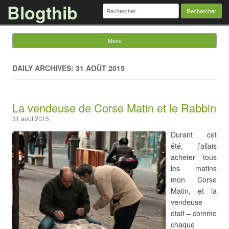
Blogthib
Rechercher :
Menu
Skip to content
DAILY ARCHIVES: 31 AOÛT 2015
La vendeuse de Corse Matin et le Rabbin
31 août 2015
Durant cet
été, j’allais
acheter tous
les matins
mon Corse
Matin, et la
vendeuse
était – comme
chaque