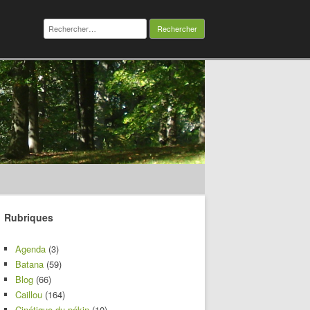
Rechercher :
Rubriques
Agenda
(3)
Batana
(59)
Blog
(66)
Caillou
(164)
Cinétique du pékin
(10)