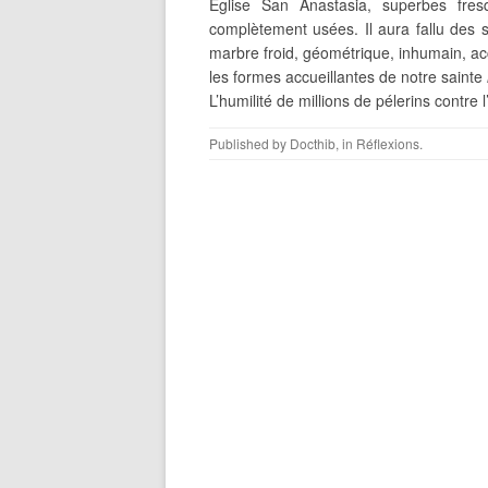
Église San Anastasia, superbes fr
complètement usées. Il aura fallu des s
marbre froid, géométrique, inhumain, acc
les formes accueillantes de notre sainte
L’humilité de millions de pélerins contre l
Published by
Docthib
, in
Réflexions
.