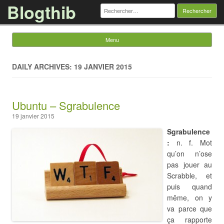
Blogthib
Rechercher :
Menu
Skip to content
DAILY ARCHIVES: 19 JANVIER 2015
Ubuntu – Sgrabulence
19 janvier 2015
Sgrabulence
:
n. f. Mot
qu’on n’ose
pas jouer au
Scrabble, et
puis quand
même, on y
va parce que
ça rapporte