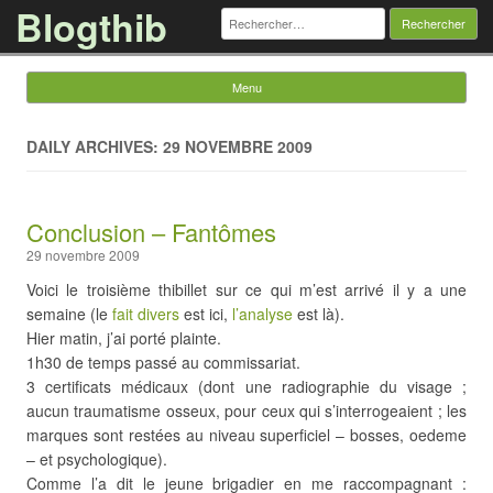
Blogthib
Rechercher :
Menu
Skip to content
DAILY ARCHIVES: 29 NOVEMBRE 2009
Conclusion – Fantômes
29 novembre 2009
Voici le troisième thibillet sur ce qui m’est arrivé il y a une
semaine (le
fait divers
est ici,
l’analyse
est là).
Hier matin, j’ai porté plainte.
1h30 de temps passé au commissariat.
3 certificats médicaux (dont une radiographie du visage ;
aucun traumatisme osseux, pour ceux qui s’interrogeaient ; les
marques sont restées au niveau superficiel – bosses, oedeme
– et psychologique).
Comme l’a dit le jeune brigadier en me raccompagnant :