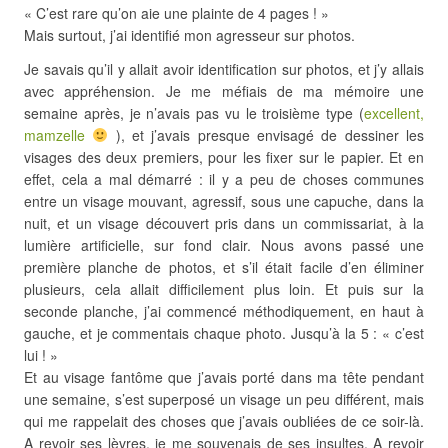
« C’est rare qu’on aie une plainte de 4 pages ! »
Mais surtout, j’ai identifié mon agresseur sur photos.
Je savais qu’il y allait avoir identification sur photos, et j’y allais
avec appréhension. Je me méfiais de ma mémoire une
semaine après, je n’avais pas vu le troisième type (
excellent,
mamzelle
), et j’avais presque envisagé de dessiner les
visages des deux premiers, pour les fixer sur le papier. Et en
effet, cela a mal démarré : il y a peu de choses communes
entre un visage mouvant, agressif, sous une capuche, dans la
nuit, et un visage découvert pris dans un commissariat, à la
lumière artificielle, sur fond clair. Nous avons passé une
première planche de photos, et s’il était facile d’en éliminer
plusieurs, cela allait difficilement plus loin. Et puis sur la
seconde planche, j’ai commencé méthodiquement, en haut à
gauche, et je commentais chaque photo. Jusqu’à la 5 : « c’est
lui ! »
Et au visage fantôme que j’avais porté dans ma tête pendant
une semaine, s’est superposé un visage un peu différent, mais
qui me rappelait des choses que j’avais oubliées de ce soir-là.
A revoir ses lèvres, je me souvenais de ses insultes. A revoir