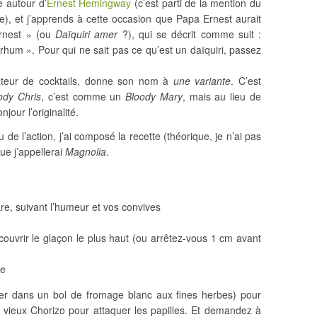
e autour d’
Ernest Hemingway
(c’est parti de la mention du
nne), et j’apprends à cette occasion que Papa Ernest aurait
Ernest » (ou
Daïquiri amer
?), qui se décrit comme suit :
rhum ». Pour qui ne sait pas ce qu’est un daïquiri, passez
éateur de cocktails, donne son nom à
une variante
. C’est
ody Chris
, c’est comme un
Bloody Mary
, mais au lieu de
our l’originalité.
 de l’action, j’ai composé la recette (théorique, je n’ai pas
ue j’appellerai
Magnolia
.
re, suivant l’humeur et vos convives
ouvrir le glaçon le plus haut (ou arrêtez-vous 1 cm avant
he
per dans un bol de fromage blanc aux fines herbes) pour
t vieux Chorizo pour attaquer les papilles. Et demandez à