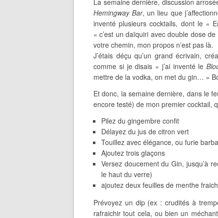
La semaine dernière, discussion arrosé
Hemingway Bar
, un lieu que j’affectio
inventé plusieurs cocktails, dont le « 
« c’est un daïquiri avec double dose de 
votre chemin, mon propos n’est pas là.
J’étais déçu qu’un grand écrivain, cr
comme si je disais « j’ai inventé le
Blo
mettre de la vodka, on met du gin… » Bonj
Et donc, la semaine dernière, dans le feu
encore testé) de mon premier cocktail, q
Pilez du gingembre confit
Délayez du jus de citron vert
Touillez avec élégance, ou furie barba
Ajoutez trois glaçons
Versez doucement du Gin, jusqu’à rec
le haut du verre)
ajoutez deux feuilles de menthe fraic
Prévoyez un dip (ex : crudités à trem
rafraichir tout cela, ou bien un méchan