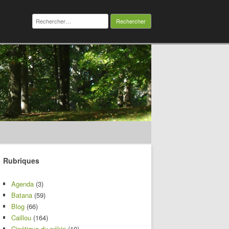
Rechercher :
Rubriques
Agenda
(3)
Batana
(59)
Blog
(66)
Caillou
(164)
Cinétique du pékin
(10)