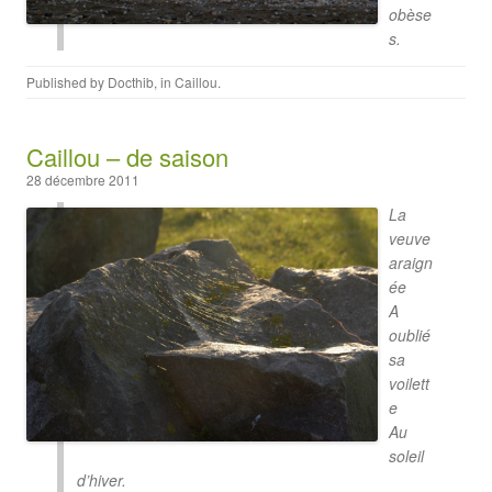
obèse
s.
Published by
Docthib
, in
Caillou
.
Caillou – de saison
28 décembre 2011
La
veuve
araign
ée
A
oublié
sa
voilett
e
Au
soleil
d’hiver.