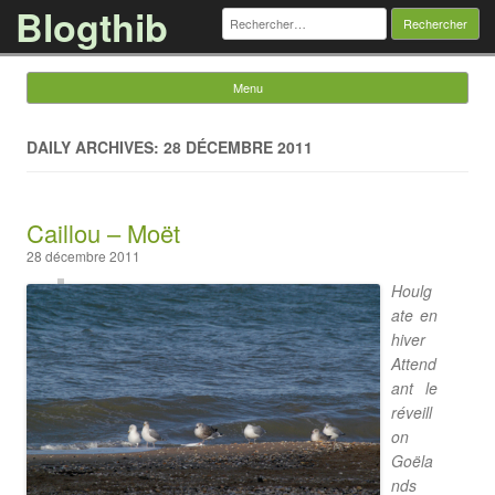
Blogthib
Rechercher :
Menu
Skip to content
DAILY ARCHIVES: 28 DÉCEMBRE 2011
Caillou – Moët
28 décembre 2011
Houlg
ate en
hiver
Attend
ant le
réveill
on
Goëla
nds