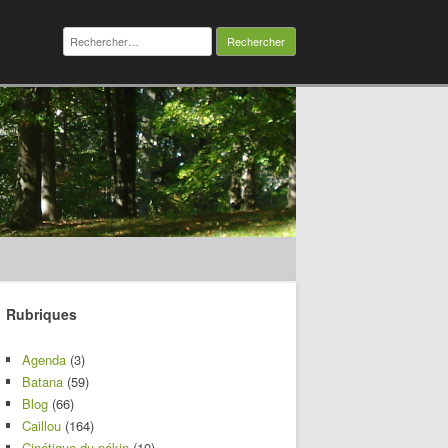
Rechercher :
Rubriques
Agenda
(3)
Batana
(59)
Blog
(66)
Caillou
(164)
Cinétique du pékin
(10)