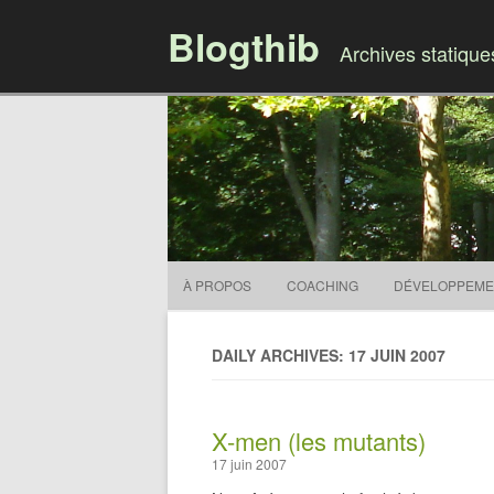
Blogthib
Archives statiqu
À PROPOS
COACHING
DÉVELOPPEME
DAILY ARCHIVES: 17 JUIN 2007
X-men (les mutants)
17 juin 2007