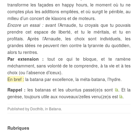
transforme les façades en happy hours, le moment où tu ne
comptes plus les additions empilées, et où surgit le pénible, au
milieu d’un concert de klaxons et de moteurs.
Encore un essai :
avant l’Arnaude, tu croyais que tu pouvais
prendre cet espace de liberté, et tu le méritais, et tu en
profitais. Après l’Arnaude, les choix sont individuels, les
grandes idées ne peuvent rien contre la tyrannie du quotidien,
alors tu rentres.
Par extension :
tout ce qui te bloque, et te ramène
méchamment, sans volonté de te comprendre, à ta vie et à tes
choix (ou l’absence d’iceux).
En bref :
la batana par excellence, la méta-batana, l’hydre.
Rappel :
les batanas et les ubuntus passé(e)s sont
là
. Et la
genèse, toujours utile aux nouveaux/zelles venu(ze)s est
là
.
Published by
Docthib
, in
Batana
.
Rubriques