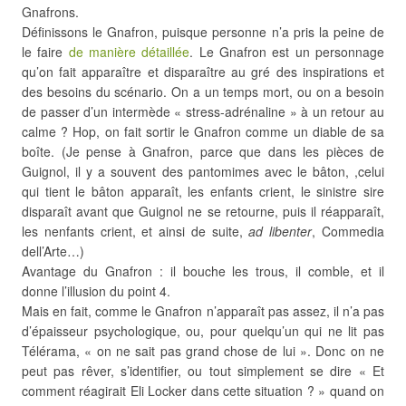
Gnafrons.
Définissons le Gnafron, puisque personne n’a pris la peine de
le faire
de manière détaillée
. Le Gnafron est un personnage
qu’on fait apparaître et disparaître au gré des inspirations et
des besoins du scénario. On a un temps mort, ou on a besoin
de passer d’un intermède « stress-adrénaline » à un retour au
calme ? Hop, on fait sortir le Gnafron comme un diable de sa
boîte. (Je pense à Gnafron, parce que dans les pièces de
Guignol, il y a souvent des pantomimes avec le bâton, ,celui
qui tient le bâton apparaît, les enfants crient, le sinistre sire
disparaît avant que Guignol ne se retourne, puis il réapparaît,
les nenfants crient, et ainsi de suite,
ad libenter
, Commedia
dell’Arte…)
Avantage du Gnafron : il bouche les trous, il comble, et il
donne l’illusion du point 4.
Mais en fait, comme le Gnafron n’apparaît pas assez, il n’a pas
d’épaisseur psychologique, ou, pour quelqu’un qui ne lit pas
Télérama, « on ne sait pas grand chose de lui ». Donc on ne
peut pas rêver, s’identifier, ou tout simplement se dire « Et
comment réagirait Eli Locker dans cette situation ? » quand on