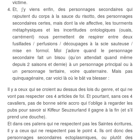
victime.
Et, j’y viens enfin, des personnages secondaires qui
rajoutent du corps à la sauce du risotto, des personnages
secondaires certes, mais dont la vie affective, les tourments
métaphysiques et les incertitudes ontologiques (ouais,
carrément) nous permettent de respirer entre deux
fusillades / perfusions / découpages à la scie sauteuse /
mise en formol. Moi j’adore quand le personnage
secondaire fait un bisou (qu’on attendait quand même
depuis 2 saisons et demie) à un personnage principal ou à
un personnage tertiaire, voire quaternaire. Mais pas
quinquagénaire, car voici là où le bât va blesser :
Il y a ceux qui se croient au dessus des lois du genre, et qui ne
vont pas respecter ces 4 articles de foi. Et pourtant, sans ces 4
cavaliers, pas de bonne série accro qui t’oblige à regarder les
pubs pour savoir si Kiffeur Seuzeurland il gagne à la fin (et s’il
prend une douche).
Et dans ces païens qui ne respectent pas les Saintes écritures,
il y a ceux qui ne respectent pas le point 4. Ils ont donc des
personnages secondaires ectoplasmiques, ou plutôt des