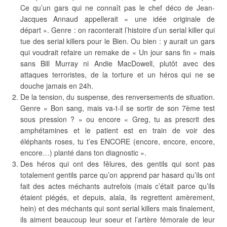
Ce qu’un gars qui ne connaît pas le chef déco de Jean-
Jacques Annaud appellerait « une idée originale de
départ ». Genre : on raconterait l’histoire d’un serial killer qui
tue des serial killers pour le Bien. Ou bien : y aurait un gars
qui voudrait refaire un remake de « Un jour sans fin » mais
sans Bill Murray ni Andie MacDowell, plutôt avec des
attaques terroristes, de la torture et un héros qui ne se
douche jamais en 24h.
De la tension, du suspense, des renversements de situation.
Genre « Bon sang, mais va-t-il se sortir de son 7ème test
sous pression ? » ou encore « Greg, tu as prescrit des
amphétamines et le patient est en train de voir des
éléphants roses, tu t’es ENCORE (encore, encore, encore,
encore…) planté dans ton diagnostic ».
Des héros qui ont des fêlures, des gentils qui sont pas
totalement gentils parce qu’on apprend par hasard qu’ils ont
fait des actes méchants autrefois (mais c’était parce qu’ils
étaient piégés, et depuis, alala, ils regrettent amèrement,
hein) et des méchants qui sont serial killers mais finalement,
ils aiment beaucoup leur soeur et l’artère fémorale de leur