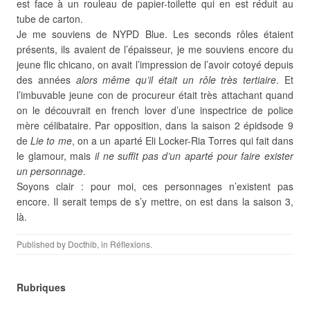
est face à un rouleau de papier-toilette qui en est réduit au
tube de carton.
Je me souviens de NYPD Blue. Les seconds rôles étaient
présents, ils avaient de l’épaisseur, je me souviens encore du
jeune flic chicano, on avait l’impression de l’avoir cotoyé depuis
des années
alors même qu’il était un rôle très tertiaire
. Et
l’imbuvable jeune con de procureur était très attachant quand
on le découvrait en french lover d’une inspectrice de police
mère célibataire. Par opposition, dans la saison 2 épidsode 9
de
Lie to me
, on a un aparté Eli Locker-Ria Torres qui fait dans
le glamour, mais
il ne suffit pas d’un aparté pour faire exister
un personnage
.
Soyons clair : pour moi, ces personnages n’existent pas
encore. Il serait temps de s’y mettre, on est dans la saison 3,
là.
Published by
Docthib
, in
Réflexions
.
Rubriques