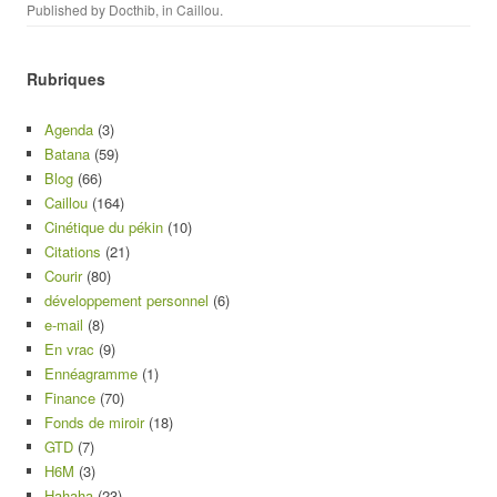
Published by
Docthib
, in
Caillou
.
Rubriques
Agenda
(3)
Batana
(59)
Blog
(66)
Caillou
(164)
Cinétique du pékin
(10)
Citations
(21)
Courir
(80)
développement personnel
(6)
e-mail
(8)
En vrac
(9)
Ennéagramme
(1)
Finance
(70)
Fonds de miroir
(18)
GTD
(7)
H6M
(3)
Hahaha
(23)