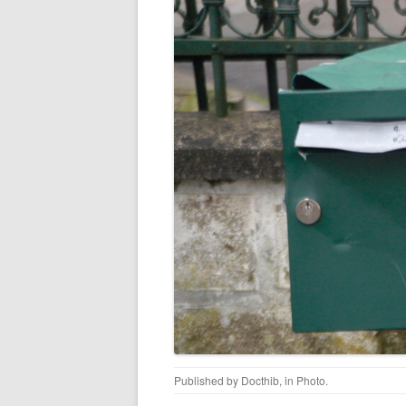
Published by
Docthib
, in
Photo
.