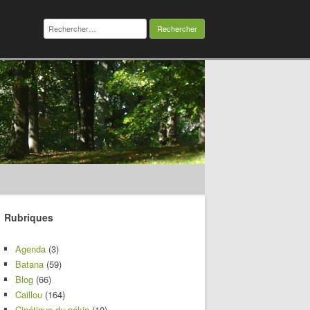
Rechercher :
Rubriques
Agenda
(3)
Batana
(59)
Blog
(66)
Caillou
(164)
Cinétique du pékin
(10)