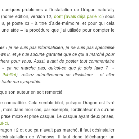
 quelques problèmes à l’installation de Dragon naturally
 (home edition, version 12,
dont j’avais déjà parlé ici
) sous
8, je poste ici – à titre d’aide-mémoire, et pour qui cela
 une aide – la procédure que j’ai utilisée pour dompter le
er :
je ne suis pas informaticien, je ne suis pas spécialisé
ws 8, et je n’ai aucune garantie que ce qui a marché pour
hera pour vous. Aussi, avant de poster tout commentaire
» ça ne marche pas, qu’est-ce que je dois faire ? »
 thibillet
), relisez attentivement ce disclaimer… et aller
ec toute ma sympathie.
 que son auteur en soit remercié.
e compatible. Cela semble idiot, puisque Dragon est livré
, mais dans mon cas, par exemple, l’ordinateur n’a qu’une
 prise micro et prise casque. Le casque ayant deux prises,
i-ci
.
Dragon 12 et que ça n’avait pas marché, il faut désinstaller
de désinstallation de Windows. Il faut donc télécharger un