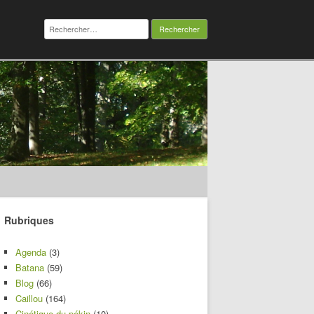
Rechercher :
Rubriques
Agenda
(3)
Batana
(59)
Blog
(66)
Caillou
(164)
Cinétique du pékin
(10)