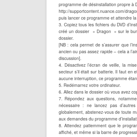
programme de désinstallation propre à D
http://supportcontent.nuance.com/drag
puis lancer ce programme et attendre la f
3. Copiez tous les fichiers du DVD d’ins
créé un dossier » Dragon » sur le burea
dossier.
[NB : cela permet de s’assurer que l’in
ancien ou pas assez rapide – cela a l’air 
discussion].
4. Désactivez l’écran de veille, la mise
secteur s’il était sur batterie. Il faut 
aucune interruption, ce programme étan
5. Redémarrez votre ordinateur.
6. Allez dans le dossier où vous avez co
7. Répondez aux questions, notamment
nécessaire : ne lancez pas d’autre
globalement, abstenez-vous de toute man
aux demandes du programme d’installatio
8. Attendez patiemment que le progra
affiché, et même si la barre de progressi