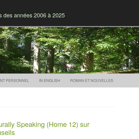
es des années 2006 à 2025
Skip to content
NT PERSONNEL
IN ENGLISH
ROMAN ET NOUVELLES
turally Speaking (Home 12) sur
seils