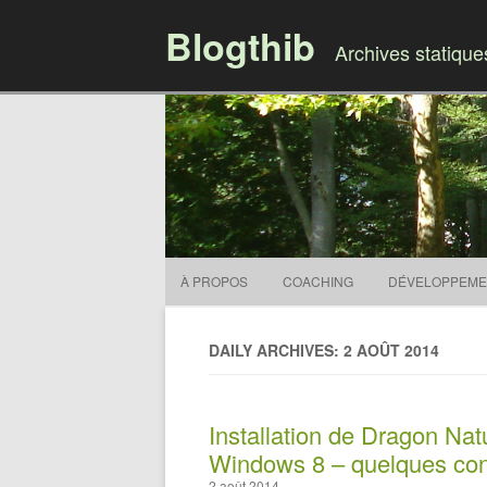
Blogthib
Archives statiqu
À PROPOS
COACHING
DÉVELOPPEME
DAILY ARCHIVES: 2 AOÛT 2014
Installation de Dragon Na
Windows 8 – quelques con
2 août 2014