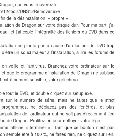
ragon, que vous trouverez ici :
on/12/tools/DNS12Remover.exe
in de la désinstallation » propre « .
tallation de Dragon sur votre disque dur. Pour ma part, j’ai
u, et j’ai copié l’intégralité des fichiers du DVD dans ce
stallation ne plante pas à cause d’un lecteur de DVD trop
d’être un souci majeur à l’installation, à lire les forums de
 en veille et l’antivirus. Branchez votre ordinateur sur le
en effet que le programme d’installation de Dragon ne subisse
t extrêmement sensible, voire grincheux…
pié tout le DVD, et double cliquez sur setup.exe.
 sur le numéro de série, mais ne faites que le strict
s programmes, ne déplacez pas des fenêtres, et plus
ipulation de l’ordinateur qui ne soit pas directement liée
n de Dragon. Profitez-en pour nettoyer votre frigo.
mme affiche « terminer ». Tant que ce bouton n’est pas
on semble être à 100 %, ne faites rien, ne cliquez sur rien.