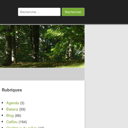
Rechercher :
Rubriques
Agenda
(3)
Batana
(59)
Blog
(66)
Caillou
(164)
Cinétique du pékin
(10)