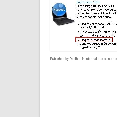
Published by
Docthib
, in
Informatique et Interne