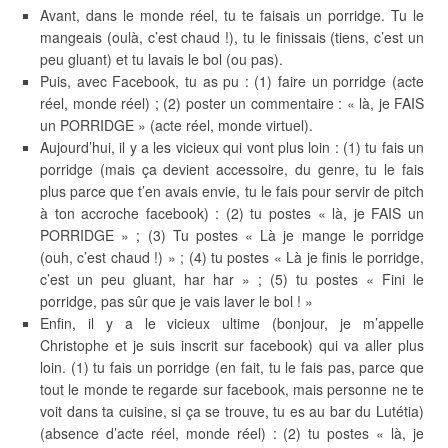
Avant, dans le monde réel, tu te faisais un porridge. Tu le
mangeais (oulà, c’est chaud !), tu le finissais (tiens, c’est un
peu gluant) et tu lavais le bol (ou pas).
Puis, avec Facebook, tu as pu : (1) faire un porridge (acte
réel, monde réel) ; (2) poster un commentaire : « là, je FAIS
un PORRIDGE » (acte réel, monde virtuel).
Aujourd’hui, il y a les vicieux qui vont plus loin : (1) tu fais un
porridge (mais ça devient accessoire, du genre, tu le fais
plus parce que t’en avais envie, tu le fais pour servir de pitch
à ton accroche facebook) : (2) tu postes « là, je FAIS un
PORRIDGE » ; (3) Tu postes « Là je mange le porridge
(ouh, c’est chaud !) » ; (4) tu postes « Là je finis le porridge,
c’est un peu gluant, har har » ; (5) tu postes « Fini le
porridge, pas sûr que je vais laver le bol ! »
Enfin, il y a le vicieux ultime (bonjour, je m’appelle
Christophe et je suis inscrit sur facebook) qui va aller plus
loin. (1) tu fais un porridge (en fait, tu le fais pas, parce que
tout le monde te regarde sur facebook, mais personne ne te
voit dans ta cuisine, si ça se trouve, tu es au bar du Lutétia)
(absence d’acte réel, monde réel) : (2) tu postes « là, je