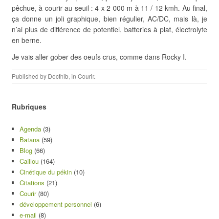
pêchue, à courir au seuil : 4 x 2 000 m à 11 / 12 kmh. Au final,
ça donne un joli graphique, bien régulier, AC/DC, mais là, je
n’ai plus de différence de potentiel, batteries à plat, électrolyte
en berne.
Je vais aller gober des oeufs crus, comme dans Rocky I.
Published by
Docthib
, in
Courir
.
Rubriques
Agenda
(3)
Batana
(59)
Blog
(66)
Caillou
(164)
Cinétique du pékin
(10)
Citations
(21)
Courir
(80)
développement personnel
(6)
e-mail
(8)