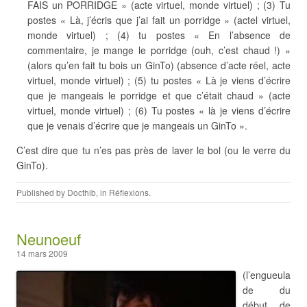
FAIS un PORRIDGE » (acte virtuel, monde virtuel) ; (3) Tu
postes « Là, j’écris que j’ai fait un porridge » (actel virtuel,
monde virtuel) ; (4) tu postes « En l’absence de
commentaire, je mange le porridge (ouh, c’est chaud !) »
(alors qu’en fait tu bois un GinTo) (absence d’acte réel, acte
virtuel, monde virtuel) ; (5) tu postes « Là je viens d’écrire
que je mangeais le porridge et que c’était chaud » (acte
virtuel, monde virtuel) ; (6) Tu postes « là je viens d’écrire
que je venais d’écrire que je mangeais un GinTo ».
C’est dire que tu n’es pas près de laver le bol (ou le verre du
GinTo).
Published by
Docthib
, in
Réflexions
.
Neunoeuf
14 mars 2009
(l’engueula
de du
début de