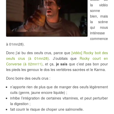
la vidéo
sonne
bien, mais
la scène
qui nous
intéresse
commence
à 01mn28).
Donc j’ai bu des oeufs crus, parce que
[vidéo] Rocky boit des
oeufs crus (à 01mn28)
. J’oubliais que
Rocky court en
Converse (à 02mn11)
, et ça,
je sais
que c’est pas bon pour
les pieds les genoux le dos les vertèbres sacrées et le Karma.
Donc boire des oeufs crus :
n’apporte rien de plus que de manger des oeufs légèrement
cuits (genre, jaune encore liquide) ;
inhibe l’intégration de certaines vitamines, et peut perturber
la digestion ;
fait courir le risque de choper une salmonelle.