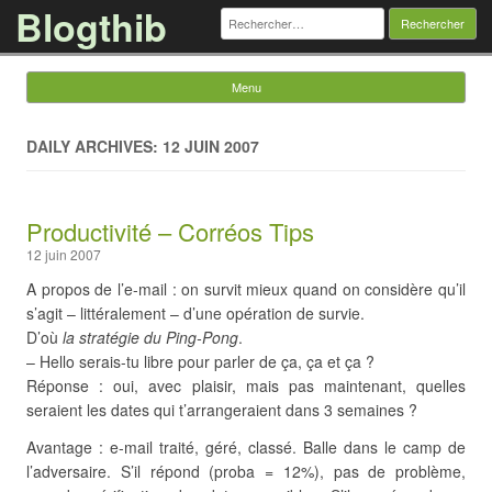
Blogthib
Rechercher :
Menu
Skip to content
DAILY ARCHIVES: 12 JUIN 2007
Productivité – Corréos Tips
12 juin 2007
A propos de l’e-mail : on survit mieux quand on considère qu’il
s’agit – littéralement – d’une opération de survie.
D’où
la stratégie du Ping-Pong
.
– Hello serais-tu libre pour parler de ça, ça et ça ?
Réponse : oui, avec plaisir, mais pas maintenant, quelles
seraient les dates qui t’arrangeraient dans 3 semaines ?
Avantage : e-mail traité, géré, classé. Balle dans le camp de
l’adversaire. S’il répond (proba = 12%), pas de problème,