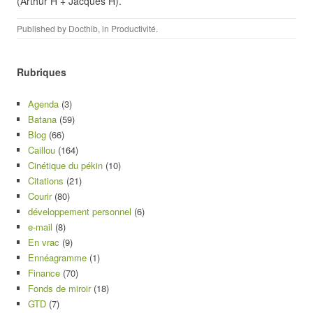
(Arthur H + Jacques H).
Published by
Docthib
, in
Productivité
.
Rubriques
Agenda
(3)
Batana
(59)
Blog
(66)
Caillou
(164)
Cinétique du pékin
(10)
Citations
(21)
Courir
(80)
développement personnel
(6)
e-mail
(8)
En vrac
(9)
Ennéagramme
(1)
Finance
(70)
Fonds de miroir
(18)
GTD
(7)