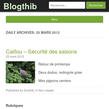
Blogthib
Rechercher :
Menu
Skip to content
DAILY ARCHIVES: 25 MARS 2012
Caillou – Sécurité des saisons
25 mars 2012
Retour de printemps
Deux dodus, redingote grise
Mes pigeons ramiers.
Published by
Docthib
, in
Non classé
.
Rubriques