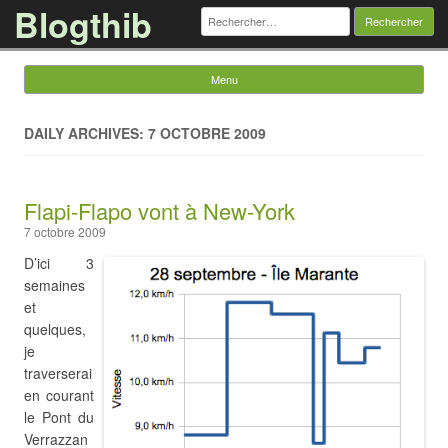
Blogthib
Rechercher :
Menu
Skip to content
DAILY ARCHIVES: 7 OCTOBRE 2009
Flapi-Flapo vont à New-York
7 octobre 2009
D’ici 3
semaines
et
quelques,
je
traverserai
en courant
le Pont du
Verrazzan