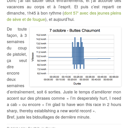
Donc j’ai fait sauter deux entraînements, et j’ai accordé des
vacances au corps et à l’esprit. Et puis c’est reparti ce
dimanche, 1h45 à bon rythme (
dont 57′ avec des jeunes pleins
de sève et de fougue
), et aujourd’hui.
De toute
façon, à 3
semaines
du coup
de pistolet,
ça veut
dire
encore
deux
semaines
d’entraînement, soit 6 sorties. Juste le temps d’améliorer mon
accent sur des phrases comme « I’m desperately hurt, I need
a cab » ou encore « I’m glad to have won this race in 2 hours
sharp, thereby establishing a new world record ».
Bref, juste les bidouillages de dernière minute.