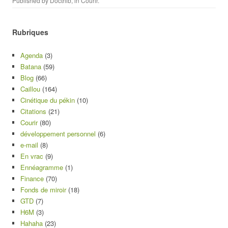
Published by
Docthib
, in
Courir
.
Rubriques
Agenda
(3)
Batana
(59)
Blog
(66)
Caillou
(164)
Cinétique du pékin
(10)
Citations
(21)
Courir
(80)
développement personnel
(6)
e-mail
(8)
En vrac
(9)
Ennéagramme
(1)
Finance
(70)
Fonds de miroir
(18)
GTD
(7)
H6M
(3)
Hahaha
(23)