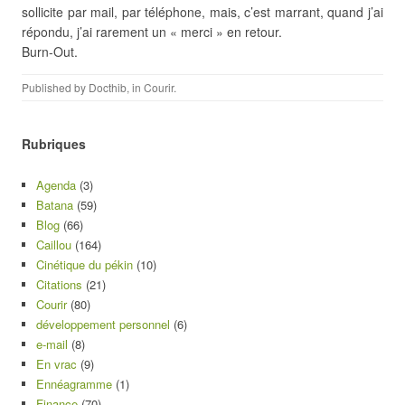
sollicite par mail, par téléphone, mais, c’est marrant, quand j’ai
répondu, j’ai rarement un « merci » en retour.
Burn-Out.
Published by
Docthib
, in
Courir
.
Rubriques
Agenda
(3)
Batana
(59)
Blog
(66)
Caillou
(164)
Cinétique du pékin
(10)
Citations
(21)
Courir
(80)
développement personnel
(6)
e-mail
(8)
En vrac
(9)
Ennéagramme
(1)
Finance
(70)