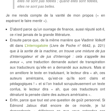
elles ne sont pas fidèles ; quand elles sont fidèles,
elles ne sont pas belles.
Je me rends compte de la vanité de mon propos (« en
espérant le faire mentir »).
D’abord parce qu’un ouvrage de finance, aussi réputé soit-il,
ce n’est jamais de la grande littérature.
Ensuite parce que, de la même manière que Vladimir Volkoff
dit dans
L’interrogatoire
(Livre de Poche n° 6642, p. 221)
que
à la sortie de la machine, on trouve une mixture de jus
d’interrogateur et de jus d’interrogé : cela s’appelle les
aveux »
, une traduction demande autant de transpiration
aux traducteurs qu’elle en a demandé aux auteurs. Mais si
on améliore le texte en traduisant, le lecteur dira « ah, ces
auteurs américains, qu’est-ce qu’ils sont clairs et
pédagogiques ! » et si l’on traduit scrupuleusement un texte
confus, le lecteur dira « ah, que ces traducteurs ont
dénaturé la pensée claire des auteurs américains ».
Enfin, parce que tout est une question de goût personnel. Si
Edmond Jaloux était encore de ce monde, je lui
demanderais « définissez ce que vous entendez par