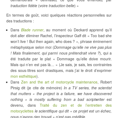
traduction fidèle
(voire
traduction belle
) »
En termes de goût, voici quelques réactions personnelles sur
des traductions :
Dans
Blade runner
, au moment où Deckard apprend qu’il
doit aller éliminer Rachel, l’inspecteur Gaff dit « Too bad she
won’t live ! But then again, who does ? », phrase éminement
métaphysique selon moi (
Dommage qu’elle ne vive pas plus
! Mais finalement, qui parmi nous prétendrait vivre ?
), qui a
été traduite par le plat « Dommage qu’elle doive mourir.
Mais qui n’en est pas là… » (Je sais, je sais, les contraintes
des sous-titres sont drastiques, mais j’ai le droit d’exprimer
mon esthétique
).
Dans
Zen and the art of motorcycle maintenance
, Robert
Pirsig dit (je cite de mémoire)
In a TV series, the scientist
that mutters « the project is a failure, we have discovered
nothing » is mostly suffering from a bad scriptwriter
est
devenu, dans
Traité du zen et de l’entretien des
motocyclettes
le scientifique qui dit « ce projet est un échec,
nous n’avons rien trouvé » n’est pas crédible.