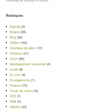
Published by
Docthib
, in
Caillou
.
Rubriques
Agenda
(3)
Batana
(59)
Blog
(66)
Caillou
(164)
Cinétique du pékin
(10)
Citations
(21)
Courir
(80)
développement personnel
(6)
e-mail
(8)
En vrac
(9)
Ennéagramme
(1)
Finance
(70)
Fonds de miroir
(18)
GTD
(7)
H6M
(3)
Hahaha
(23)