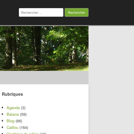
Rechercher :
Rubriques
Agenda
(3)
Batana
(59)
Blog
(66)
Caillou
(164)
Cinétique du pékin
(10)