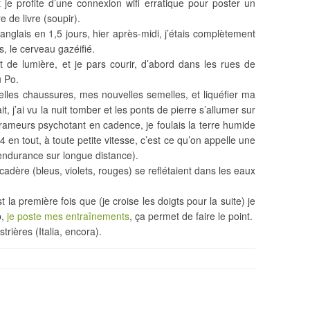
 je profite d’une connexion wifi erratique pour poster un
e de livre (soupir).
nglais en 1,5 jours, hier après-midi, j’étais complètement
s, le cerveau gazéifié.
t de lumière, et je pars courir, d’abord dans les rues de
u Po.
les chaussures, mes nouvelles semelles, et liquéfier ma
t, j’ai vu la nuit tomber et les ponts de pierre s’allumer sur
 rameurs psychotant en cadence, je foulais la terre humide
en tout, à toute petite vitesse, c’est ce qu’on appelle une
l’endurance sur longue distance).
adère (bleus, violets, rouges) se reflétaient dans les eaux
 la première fois que (je croise les doigts pour la suite) je
p,
je poste mes entraînements
, ça permet de faire le point.
rières (Italia, encora).