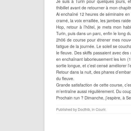
Je suis à Turin pour quelques jours, et
thibillet avant de retourner à mon chapitr
Ai enchaîné 12 heures de séminaire en a
cramé, la voix erraillée, les jambes raide
Hop, retour à l’hôtel, je mets mon habi
Turin, puis dans un parc, enfin le long d
2h06 de course pour étrener mes nouvel
fatigue de la journée. Le soleil se couchai
le fleuve. Des skiffs passaient avec des
en enchaînant laborieusement les km (14 
sortie longue, et c’est censé améliorer 
Retour dans la nuit, des phares d’embarc
du fleuve.
Grande satisfaction de cette course, c’est
m’entraîne aussi régulièrement. Du cou
Prochain run ? Dimanche, j’espère, à Sest
Published by
Docthib
, in
Courir
.