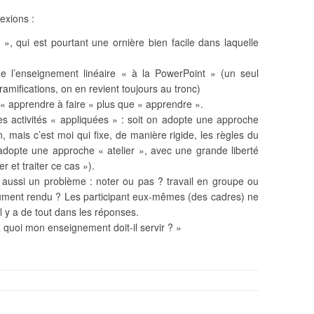
exions :
», qui est pourtant une ornière bien facile dans laquelle
 l’enseignement linéaire « à la PowerPoint » (un seul
ramifications, on en revient toujours au tronc)
 « apprendre à faire » plus que « apprendre ».
es activités « appliquées » : soit on adopte une approche
n, mais c’est moi qui fixe, de manière rigide, les règles du
 adopte une approche « atelier », avec une grande liberté
 et traiter ce cas »).
 aussi un problème : noter ou pas ? travail en groupe ou
cument rendu ? Les participant eux-mêmes (des cadres) ne
l y a de tout dans les réponses.
quoi mon enseignement doit-il servir ? »