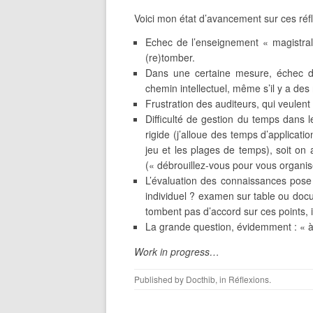
Voici mon état d’avancement sur ces réfl
Echec de l’enseignement « magistral 
(re)tomber.
Dans une certaine mesure, échec de
chemin intellectuel, même s’il y a des 
Frustration des auditeurs, qui veulent
Difficulté de gestion du temps dans l
rigide (j’alloue des temps d’applicatio
jeu et les plages de temps), soit on
(« débrouillez-vous pour vous organiser
L’évaluation des connaissances pose
individuel ? examen sur table ou do
tombent pas d’accord sur ces points, i
La grande question, évidemment : « à 
Work in progress…
Published by
Docthib
, in
Réflexions
.