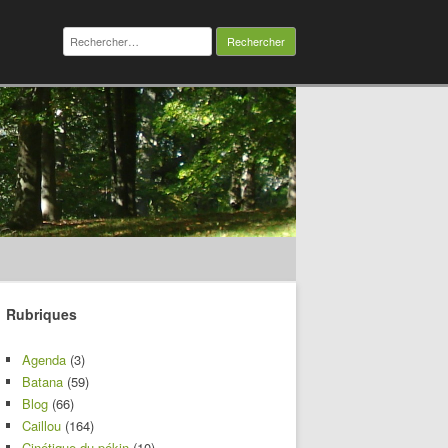
Rechercher :
Rubriques
Agenda
(3)
Batana
(59)
Blog
(66)
Caillou
(164)
Cinétique du pékin
(10)