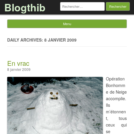
Blogthib
Rechercher :
Menu
Skip to content
DAILY ARCHIVES: 8 JANVIER 2009
En vrac
8 janvier 2009
Opération
Bonhomm
e de Neige
accomplie.
Ils
m’étonnen
t, tous
ceux qui
se