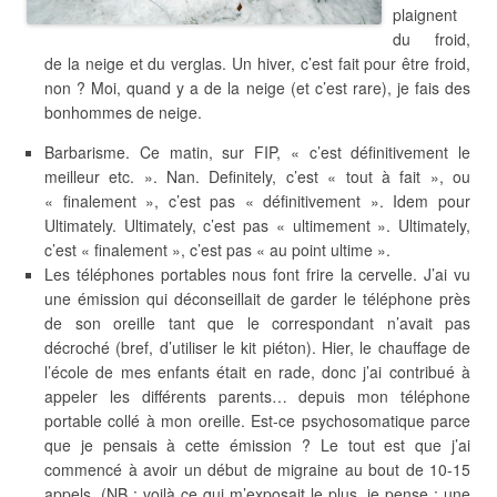
plaignent
du froid,
de la neige et du verglas. Un hiver, c’est fait pour être froid,
non ? Moi, quand y a de la neige (et c’est rare), je fais des
bonhommes de neige.
Barbarisme. Ce matin, sur FIP, « c’est définitivement le
meilleur etc. ». Nan. Definitely, c’est « tout à fait », ou
« finalement », c’est pas « définitivement ». Idem pour
Ultimately. Ultimately, c’est pas « ultimement ». Ultimately,
c’est « finalement », c’est pas « au point ultime ».
Les téléphones portables nous font frire la cervelle. J’ai vu
une émission qui déconseillait de garder le téléphone près
de son oreille tant que le correspondant n’avait pas
décroché (bref, d’utiliser le kit piéton). Hier, le chauffage de
l’école de mes enfants était en rade, donc j’ai contribué à
appeler les différents parents… depuis mon téléphone
portable collé à mon oreille. Est-ce psychosomatique parce
que je pensais à cette émission ? Le tout est que j’ai
commencé à avoir un début de migraine au bout de 10-15
appels. (NB : voilà ce qui m’exposait le plus, je pense : une