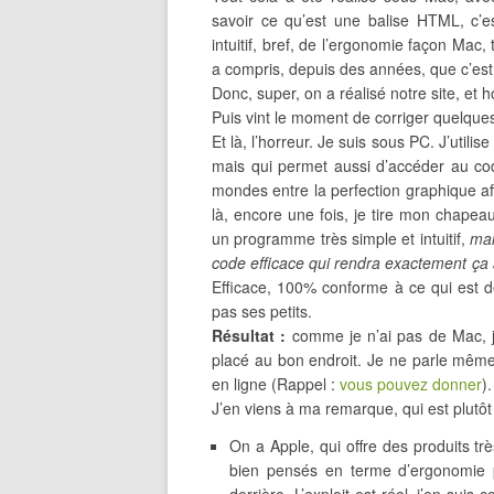
savoir ce qu’est une balise HTML, c’est
intuitif, bref, de l’ergonomie façon Mac, t
a compris, depuis des années, que c’est à l
Donc, super, on a réalisé notre site, et ho
Puis vint le moment de corriger quelques 
Et là, l’horreur. Je suis sous PC. J’utilis
mais qui permet aussi d’accéder au co
mondes entre la perfection graphique af
là, encore une fois, je tire mon chapeau à
un programme très simple et intuitif,
mai
code efficace qui rendra exactement ça 
Efficace, 100% conforme à ce qui est d
pas ses petits.
Résultat :
comme je n’ai pas de Mac, j’
placé au bon endroit. Je ne parle même
en ligne (Rappel :
vous pouvez donner
).
J’en viens à ma remarque, qui est plutôt
On a Apple, qui offre des produits trè
bien pensés en terme d’ergonomie 