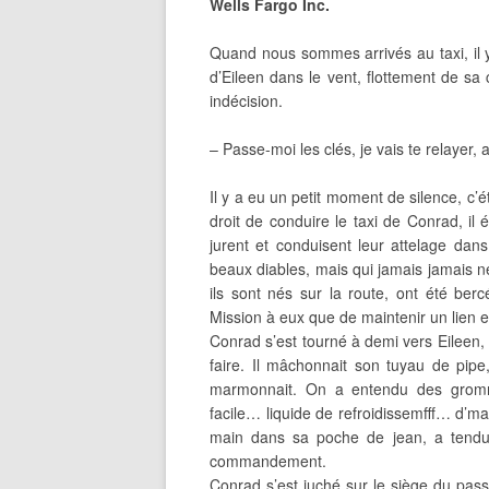
Wells Fargo Inc.
Quand nous sommes arrivés au taxi, il 
d’Eileen dans le vent, flottement de sa 
indécision.
– Passe-moi les clés, je vais te relayer, a
Il y a eu un petit moment de silence, c’
droit de conduire le taxi de Conrad, il
jurent et conduisent leur attelage da
beaux diables, mais qui jamais jamais ne
ils sont nés sur la route, ont été ber
Mission à eux que de maintenir un lien 
Conrad s’est tourné à demi vers Eileen, el
faire. Il mâchonnait son tuyau de pipe
marmonnait. On a entendu des grom
facile… liquide de refroidissemfff… d’
main dans sa poche de jean, a tendu l
commandement.
Conrad s’est juché sur le siège du passa