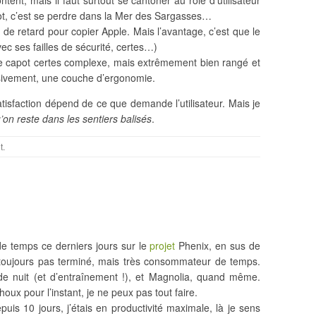
content, mais il faut surtout se cantoner au rôle d’utilisateur
apot, c’est se perdre dans la Mer des Sargasses…
 de retard pour copier Apple. Mais l’avantage, c’est que le
c ses failles de sécurité, certes…)
de capot certes complexe, mais extrêmement bien rangé et
essivement, une couche d’ergonomie.
tisfaction dépend de ce que demande l’utilisateur. Mais je
’on reste dans les sentiers balisés
.
t
.
de temps ce derniers jours sur le
projet
Phenix, en sus de
st toujours pas terminé, mais très consommateur de temps.
de nuit (et d’entraînement !), et Magnolia, quand même.
x pour l’instant, je ne peux pas tout faire.
is 10 jours, j’étais en productivité maximale, là je sens