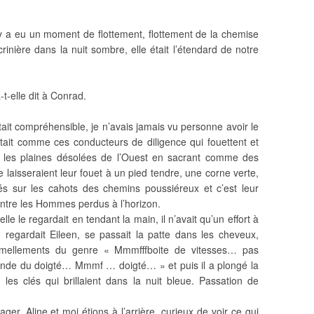
y a eu un moment de flottement, flottement de la chemise
crinière dans la nuit sombre, elle était l’étendard de notre
-t-elle dit à Conrad.
était compréhensible, je n’avais jamais vu personne avoir le
 était comme ces conducteurs de diligence qui fouettent et
ns les plaines désolées de l’Ouest en sacrant comme des
 laisseraient leur fouet à un pied tendre, une corne verte,
cés sur les cahots des chemins poussiéreux et c’est leur
entre les Hommes perdus à l’horizon.
le le regardait en tendant la main, il n’avait qu’un effort à
, regardait Eileen, se passait la patte dans les cheveux,
mellements du genre « Mmmfffboite de vitesses… pas
mande du doigté… Mmmf … doigté… » et puis il a plongé la
es clés qui brillaient dans la nuit bleue. Passation de
ger, Aline et moi étions à l’arrière, curieux de voir ce qui