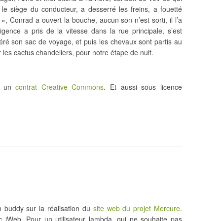
 le siège du conducteur, a desserré les freins, a fouetté
 », Conrad a ouvert la bouche, aucun son n’est sorti, il l’a
igence a pris de la vitesse dans la rue principale, s’est
éré son sac de voyage, et puis les chevaux sont partis au
 les cactus chandeliers, pour notre étape de nuit.
us un
contrat Creative Commons
. Et aussi sous licence
 buddy sur la réalisation du
site web du projet Mercure
.
c iWeb. Pour un utilisateur lambda, qui ne souhaite pas