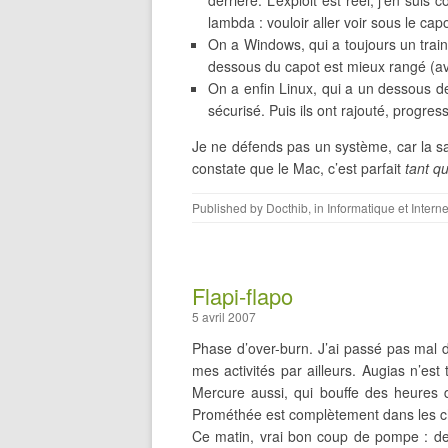
derrière. L’exploit est réel, j’en suis 
lambda : vouloir aller voir sous le c
On a Windows, qui a toujours un train
dessous du capot est mieux rangé (ave
On a enfin Linux, qui a un dessous 
sécurisé. Puis ils ont rajouté, progr
Je ne défends pas un système, car la sa
constate que le Mac, c’est parfait
tant qu
Published by
Docthib
, in
Informatique et Interne
Flapi-flapo
5 avril 2007
Phase d’over-burn. J’ai passé pas mal 
mes activités par ailleurs. Augias n’e
Mercure aussi, qui bouffe des heures 
Prométhée est complètement dans les chou
Ce matin, vrai bon coup de pompe : depu