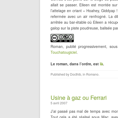
allait se passer. Eileen est montée sur
l’attelage en criant « Hoahey, Giddyap !
refermée avec un air renfrogné. La dil
arrêtée au bar-étable où Eileen a récup
galop sur la piste poudreuse, balisée par
Roman, publié progressivement, so
Touchatougiciel
.
Le roman, dans l’ordre, est
là
.
Published by
Docthib
, in
Romano
.
Usine à gaz ou Ferrari
5 avril 2007
J’ai passé pas mal de temps avec mon
Tout cela a été réalisé sous Mac, ave