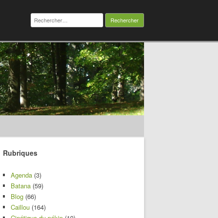
Rechercher :
Rubriques
Agenda
(3)
Batana
(59)
Blog
(66)
Caillou
(164)
Cinétique du pékin
(10)