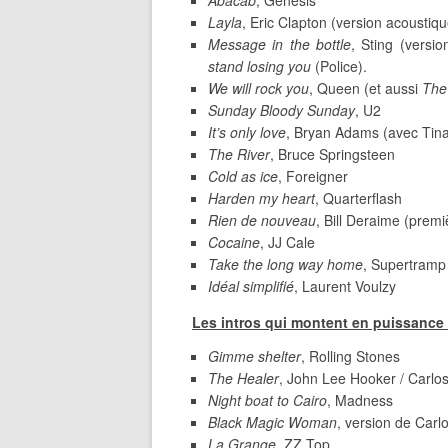
Abacab
, Genesis
Layla
, Eric Clapton (version acoustiqu
Message in the bottle
, Sting (versi
stand losing you
(Police).
We will rock you
, Queen (et aussi
The
Sunday Bloody Sunday
, U2
It’s only love
, Bryan Adams (avec Tina
The River
, Bruce Springsteen
Cold as ice
, Foreigner
Harden my heart
, Quarterflash
Rien de nouveau
, Bill Deraime (premi
Cocaine
, JJ Cale
Take the long way home
, Supertramp
Idéal simplifié
, Laurent Voulzy
Les intros qui montent en puissance 
Gimme shelter
, Rolling Stones
The Healer
, John Lee Hooker / Carlos
Night boat to Cairo
, Madness
Black Magic Woman
, version de Carl
La Grange
, ZZ Top