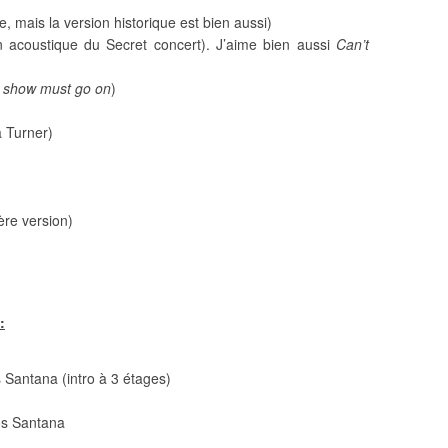
e, mais la version historique est bien aussi)
on acoustique du Secret concert). J’aime bien aussi
Can’t
 show must go on
)
 Turner)
ère version)
:
 Santana (intro à 3 étages)
os Santana