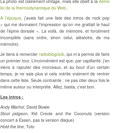
La photo est clairement
vintage
, mais elle obéit à la
4ème
loi de la thermodynamique du Web
.
A l’époque
, j’avais fait une liste des intros de rock pop
« qui me donnaient l’impression qu’on me grattait le haut
de l’épine dorsale ». La voilà, de mémoire, et forcément
incomplète (sans ordre, sinon celui, aléatoire, de ma
mémoire).
Je tiens à remercier
radioblogclub
, qui m’a permis de faire
un premier tour. L’inconvénient est que, par capillarité, j’en
viens à rajouter des morceaux, et au bout d’un certain
temps, je ne sais plus si cela mérite vraiment de rentrer
dans cette liste. Seule contrainte : ne pas citer deux fois le
même auteur ou interprète. Allez, basta, c’est bon.
Les intros :
Andy Warhol
, David Bowie
Stool pidgeon
, Kid Creole and the Coconuts (version
concert à Essen, pas la version disque)
Hold the line
, Toto