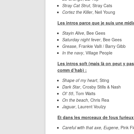
Stray Cat Strut
, Stray Cats
Cortez the Killer
, Neil Young
Les intros parce que je suis une midi
Stayin Alive
, Bee Gees
Saturday night fever
, Bee Gees
Grease
, Frankie Valli / Barry Gibb
In the navy
, Village People
Les intros soft (mais là on peut y pas
comm d’hab) :
Shape of my heart
, Sting
Dark Star
, Crosby Stills & Nash
Ol’ 55
, Tom Waits
On the beach
, Chris Rea
Jaguar
, Laurent Voulzy
Et dans les morceaux de fous furieux
Careful with that axe, Eugene
, Pink 