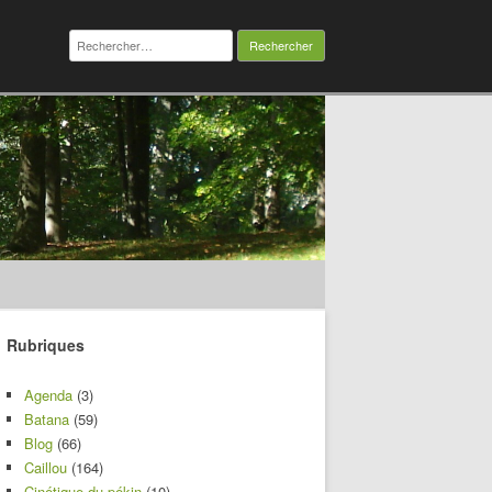
Rechercher :
Rubriques
Agenda
(3)
Batana
(59)
Blog
(66)
Caillou
(164)
Cinétique du pékin
(10)