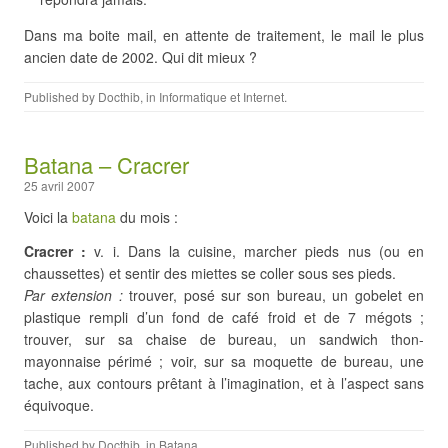
Dans ma boite mail, en attente de traitement, le mail le plus
ancien date de 2002. Qui dit mieux ?
Published by
Docthib
, in
Informatique et Internet
.
Batana – Cracrer
25 avril 2007
Voici la
batana
du mois :
Cracrer :
v. i. Dans la cuisine, marcher pieds nus (ou en
chaussettes) et sentir des miettes se coller sous ses pieds.
Par extension :
trouver, posé sur son bureau, un gobelet en
plastique rempli d’un fond de café froid et de 7 mégots ;
trouver, sur sa chaise de bureau, un sandwich thon-
mayonnaise périmé ; voir, sur sa moquette de bureau, une
tache, aux contours prêtant à l’imagination, et à l’aspect sans
équivoque.
Published by
Docthib
, in
Batana
.