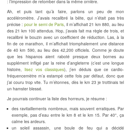
: l’impression de retomber dans la même ornière.
Ah, et puis tant qu’à faire, parlons un peu de mon
accéléromètre. J’avais recalibré la bête, qui n’était pas très
précise :
pour le semi de Paris
, il m’affichait 21 km 880, au lieu
des 21 km 100 attendus. Hop, j’avais fait ma règle de trois, et
recalibré le bouzin avec un coefficient de réduction. Las, à la
fin de ce marathon, il m’affichait triomphalement une distance
de 40 km 590, au lieu des 42,200 officiels. Comme je doute
que les hispanos aient raboté presque deux bornes au
supplément infligé par la reine d’angleterre (c’est une longue
histoire,
lisez vos classiques
), j’en déduis que ce cardio-
fréquencemètre m’a estampé cette fois par défaut, donc que
j’ai couru trop vite. Tu m’étonnes, dès le km 23 je trottinais tel
un hamster blessé.
Je pourrais continuer la liste des horreurs, je résume :
des ravitaillements nombreux, mais souvent erratiques. Par
exemple, pas d’eau entre le km 8 et le km 15. Par 40°, ça
calme les ardeurs.
un soleil assassin, une boule de feu qui a décidé