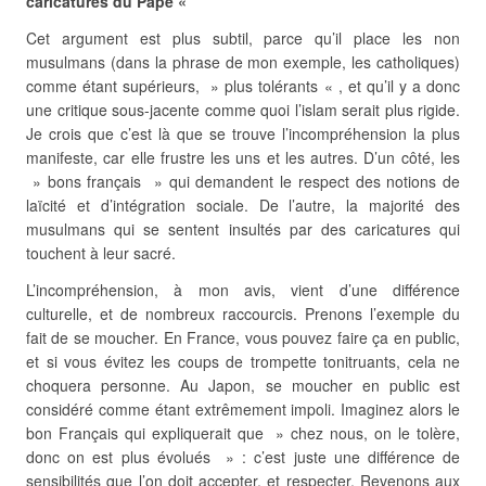
caricatures du Pape «
Cet argument est plus subtil, parce qu’il place les non
musulmans (dans la phrase de mon exemple, les catholiques)
comme étant supérieurs, » plus tolérants « , et qu’il y a donc
une critique sous-jacente comme quoi l’islam serait plus rigide.
Je crois que c’est là que se trouve l’incompréhension la plus
manifeste, car elle frustre les uns et les autres. D’un côté, les
» bons français » qui demandent le respect des notions de
laïcité et d’intégration sociale. De l’autre, la majorité des
musulmans qui se sentent insultés par des caricatures qui
touchent à leur sacré.
L’incompréhension, à mon avis, vient d’une différence
culturelle, et de nombreux raccourcis. Prenons l’exemple du
fait de se moucher. En France, vous pouvez faire ça en public,
et si vous évitez les coups de trompette tonitruants, cela ne
choquera personne. Au Japon, se moucher en public est
considéré comme étant extrêmement impoli. Imaginez alors le
bon Français qui expliquerait que » chez nous, on le tolère,
donc on est plus évolués » : c’est juste une différence de
sensibilités que l’on doit accepter, et respecter. Revenons aux