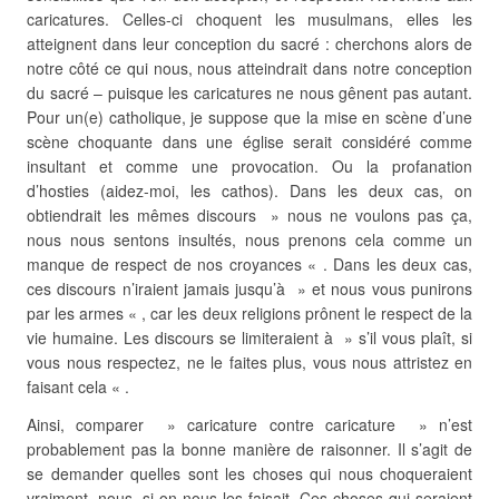
caricatures. Celles-ci choquent les musulmans, elles les
atteignent dans leur conception du sacré : cherchons alors de
notre côté ce qui nous, nous atteindrait dans notre conception
du sacré – puisque les caricatures ne nous gênent pas autant.
Pour un(e) catholique, je suppose que la mise en scène d’une
scène choquante dans une église serait considéré comme
insultant et comme une provocation. Ou la profanation
d’hosties (aidez-moi, les cathos). Dans les deux cas, on
obtiendrait les mêmes discours » nous ne voulons pas ça,
nous nous sentons insultés, nous prenons cela comme un
manque de respect de nos croyances « . Dans les deux cas,
ces discours n’iraient jamais jusqu’à » et nous vous punirons
par les armes « , car les deux religions prônent le respect de la
vie humaine. Les discours se limiteraient à » s’il vous plaît, si
vous nous respectez, ne le faites plus, vous nous attristez en
faisant cela « .
Ainsi, comparer » caricature contre caricature » n’est
probablement pas la bonne manière de raisonner. Il s’agit de
se demander quelles sont les choses qui nous choqueraient
vraiment, nous, si on nous les faisait. Ces choses qui seraient