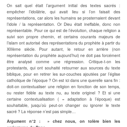
On sait quel était l’argument initial des textes sacrés :
empêcher l’idolâtrie, qui avait lieu si l’on faisait des
représentations, car alors les humains se prosternaient devant
l’idole / la représentation. Or Dieu était ineffable, donc non
représentable. Pour ce qui est de l’évolution, chaque religion a
suivi son propre chemin, et certains courants majeurs de
l’islam ont autorisé des représentations du prophète à partir du
XIIIème siècle. Pour autant, le retour en arrière (non
représentation du prophète aujourd’hui) ne doit pas forcément
être analysé comme une régression. Critique-t-on les
protestants, qui ont souhaité retourner aux sources du texte
biblique, pour en retirer les sur-couches ajoutées par l’église
catholique de l’époque ? On est ici dans une querelle sans fin :
doit-on contextualiser une religion en fonction de son temps,
ou rester fidèle au texte nu, au texte originel ? Et si une
certaine contextualisation ( = adaptation à l’époque) est
souhaitable, jusqu’où peut-on changer ou ignorer le texte
sacré ? La réponse n’est pas simple…
Argument n°2 : » chez nous, on tolère bien les