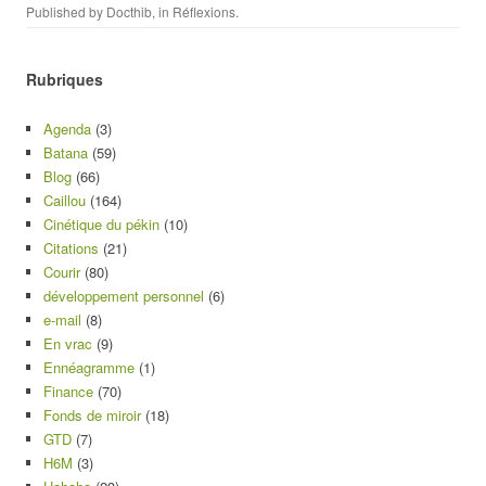
Published by
Docthib
, in
Réflexions
.
Rubriques
Agenda
(3)
Batana
(59)
Blog
(66)
Caillou
(164)
Cinétique du pékin
(10)
Citations
(21)
Courir
(80)
développement personnel
(6)
e-mail
(8)
En vrac
(9)
Ennéagramme
(1)
Finance
(70)
Fonds de miroir
(18)
GTD
(7)
H6M
(3)