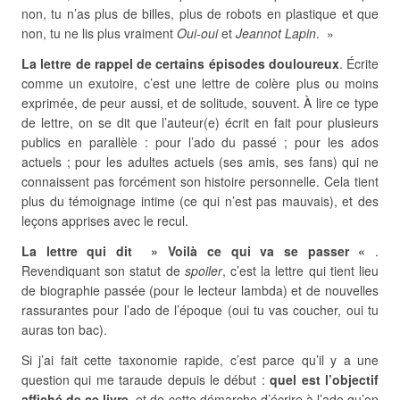
non, tu n’as plus de billes, plus de robots en plastique et que
non, tu ne lis plus vraiment
Oui-oui
et
Jeannot Lapin
. »
La lettre de rappel de certains épisodes douloureux
. Écrite
comme un exutoire, c’est une lettre de colère plus ou moins
exprimée, de peur aussi, et de solitude, souvent. À lire ce type
de lettre, on se dit que l’auteur(e) écrit en fait pour plusieurs
publics en parallèle : pour l’ado du passé ; pour les ados
actuels ; pour les adultes actuels (ses amis, ses fans) qui ne
connaissent pas forcément son histoire personnelle. Cela tient
plus du témoignage intime (ce qui n’est pas mauvais), et des
leçons apprises avec le recul.
La lettre qui dit » Voilà ce qui va se passer «
.
Revendiquant son statut de
spoiler
, c’est la lettre qui tient lieu
de biographie passée (pour le lecteur lambda) et de nouvelles
rassurantes pour l’ado de l’époque (oui tu vas coucher, oui tu
auras ton bac).
Si j’ai fait cette taxonomie rapide, c’est parce qu’il y a une
question qui me taraude depuis le début :
quel est l’objectif
affiché de ce livre
, et de cette démarche d’écrire à l’ado qu’on