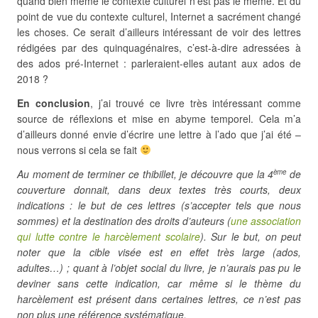
quand bien même le contexte culturel n’est pas le même. Et du
point de vue du contexte culturel, Internet a sacrément changé
les choses. Ce serait d’ailleurs intéressant de voir des lettres
rédigées par des quinquagénaires, c’est-à-dire adressées à
des ados pré-Internet : parleraient-elles autant aux ados de
2018 ?
En conclusion
, j’ai trouvé ce livre très intéressant comme
source de réflexions et mise en abyme temporel. Cela m’a
d’ailleurs donné envie d’écrire une lettre à l’ado que j’ai été –
nous verrons si cela se fait
Au moment de terminer ce thibillet, je découvre que la 4
de
ème
couverture donnait, dans deux textes très courts, deux
indications : le but de ces lettres (s’accepter tels que nous
sommes) et la destination des droits d’auteurs (
une association
qui lutte contre le harcèlement scolaire
). Sur le but, on peut
noter que la cible visée est en effet très large (ados,
adultes…) ; quant à l’objet social du livre, je n’aurais pas pu le
deviner sans cette indication, car même si le thème du
harcèlement est présent dans certaines lettres, ce n’est pas
non plus une référence systématique.