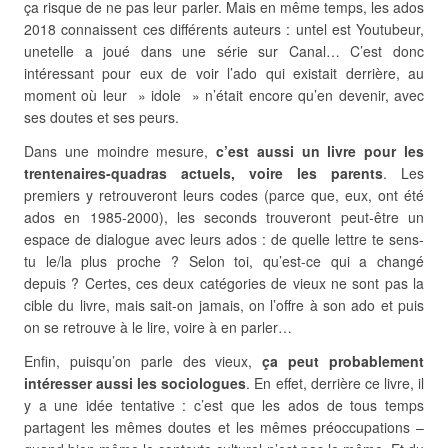
ça risque de ne pas leur parler. Mais en même temps, les ados
2018 connaissent ces différents auteurs : untel est Youtubeur,
unetelle a joué dans une série sur Canal… C’est donc
intéressant pour eux de voir l’ado qui existait derrière, au
moment où leur » idole » n’était encore qu’en devenir, avec
ses doutes et ses peurs.
Dans une moindre mesure,
c’est aussi un livre pour les
trentenaires-quadras actuels, voire les parents
. Les
premiers y retrouveront leurs codes (parce que, eux, ont été
ados en 1985-2000), les seconds trouveront peut-être un
espace de dialogue avec leurs ados : de quelle lettre te sens-
tu le/la plus proche ? Selon toi, qu’est-ce qui a changé
depuis ? Certes, ces deux catégories de vieux ne sont pas la
cible du livre, mais sait-on jamais, on l’offre à son ado et puis
on se retrouve à le lire, voire à en parler…
Enfin, puisqu’on parle des vieux,
ça peut probablement
intéresser aussi les sociologues
. En effet, derrière ce livre, il
y a une idée tentative : c’est que les ados de tous temps
partagent les mêmes doutes et les mêmes préoccupations –