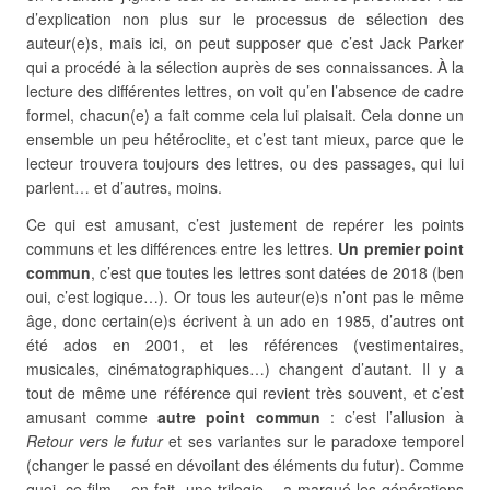
d’explication non plus sur le processus de sélection des
auteur(e)s, mais ici, on peut supposer que c’est Jack Parker
qui a procédé à la sélection auprès de ses connaissances. À la
lecture des différentes lettres, on voit qu’en l’absence de cadre
formel, chacun(e) a fait comme cela lui plaisait. Cela donne un
ensemble un peu hétéroclite, et c’est tant mieux, parce que le
lecteur trouvera toujours des lettres, ou des passages, qui lui
parlent… et d’autres, moins.
Ce qui est amusant, c’est justement de repérer les points
communs et les différences entre les lettres.
Un premier point
commun
, c’est que toutes les lettres sont datées de 2018 (ben
oui, c’est logique…). Or tous les auteur(e)s n’ont pas le même
âge, donc certain(e)s écrivent à un ado en 1985, d’autres ont
été ados en 2001, et les références (vestimentaires,
musicales, cinématographiques…) changent d’autant. Il y a
tout de même une référence qui revient très souvent, et c’est
amusant comme
autre point commun
: c’est l’allusion à
Retour vers le futur
et ses variantes sur le paradoxe temporel
(changer le passé en dévoilant des éléments du futur). Comme
quoi, ce film – en fait, une trilogie – a marqué les générations