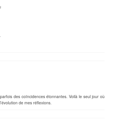
s
.
 parfois des coïncidences étonnantes. Voilà le seul jour où
 l’évolution de mes réflexions.