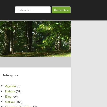
Rechercher :
Rubriques
Agenda
(3)
Batana
(59)
Blog
(66)
Caillou
(164)
Cinétique du pékin
(10)