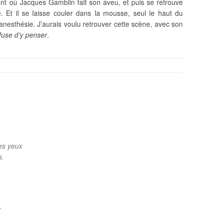
t où Jacques Gamblin fait son aveu, et puis se retrouve
. Et il se laisse couler dans la mousse, seul le haut du
s’anesthésie. J’aurais voulu retrouver cette scène, avec son
efuse d’y penser
.
les yeux
s.
.