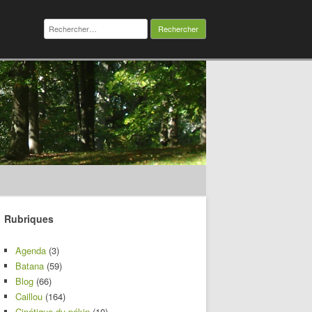
Rechercher :
Rubriques
Agenda
(3)
Batana
(59)
Blog
(66)
Caillou
(164)
Cinétique du pékin
(10)