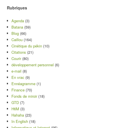
Rubriques
Agenda
(3)
Batana
(59)
Blog
(66)
Caillou
(164)
Cinétique du pékin
(10)
Citations
(21)
Courir
(80)
développement personnel
(6)
e-mail
(8)
En vrac
(9)
Ennéagramme
(1)
Finance
(70)
Fonds de miroir
(18)
GTD
(7)
H6M
(3)
Hahaha
(23)
In English
(18)
Informatique et Internet
(95)