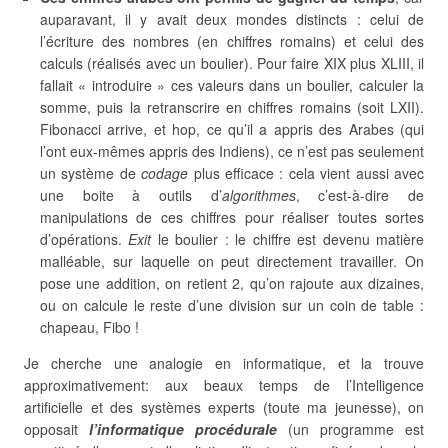
auparavant, il y avait deux mondes distincts : celui de
l’écriture des nombres (en chiffres romains) et celui des
calculs (réalisés avec un boulier). Pour faire XIX plus XLIII, il
fallait « introduire » ces valeurs dans un boulier, calculer la
somme, puis la retranscrire en chiffres romains (soit LXII).
Fibonacci arrive, et hop, ce qu’il a appris des Arabes (qui
l’ont eux-mêmes appris des Indiens), ce n’est pas seulement
un système de
codage
plus efficace : cela vient aussi avec
une boite à outils d’
algorithmes
, c’est-à-dire de
manipulations de ces chiffres pour réaliser toutes sortes
d’opérations.
Exit
le boulier : le chiffre est devenu matière
malléable, sur laquelle on peut directement travailler. On
pose une addition, on retient 2, qu’on rajoute aux dizaines,
ou on calcule le reste d’une division sur un coin de table :
chapeau, Fibo !
Je cherche une analogie en informatique, et la trouve
approximativement: aux beaux temps de l’Intelligence
artificielle et des systèmes experts (toute ma jeunesse), on
opposait
l’informatique procédurale
(un programme est