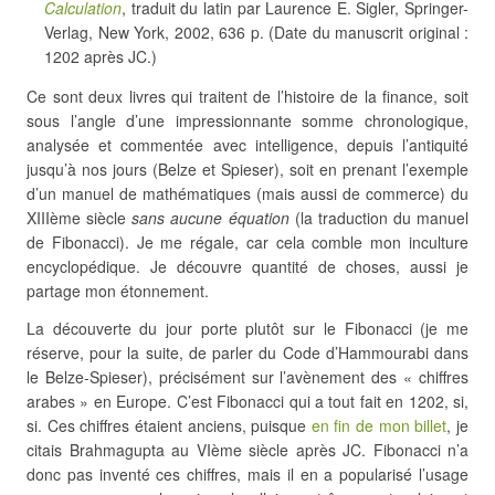
Calculation
, traduit du latin par Laurence E. Sigler, Springer-
Verlag, New York, 2002, 636 p. (Date du manuscrit original :
1202 après JC.)
Ce sont deux livres qui traitent de l’histoire de la finance, soit
sous l’angle d’une impressionnante somme chronologique,
analysée et commentée avec intelligence, depuis l’antiquité
jusqu’à nos jours (Belze et Spieser), soit en prenant l’exemple
d’un manuel de mathématiques (mais aussi de commerce) du
XIIIème siècle
sans aucune équation
(la traduction du manuel
de Fibonacci). Je me régale, car cela comble mon inculture
encyclopédique. Je découvre quantité de choses, aussi je
partage mon étonnement.
La découverte du jour porte plutôt sur le Fibonacci (je me
réserve, pour la suite, de parler du Code d’Hammourabi dans
le Belze-Spieser), précisément sur l’avènement des « chiffres
arabes » en Europe. C’est Fibonacci qui a tout fait en 1202, si,
si. Ces chiffres étaient anciens, puisque
en fin de mon billet
, je
citais Brahmagupta au VIème siècle après JC. Fibonacci n’a
donc pas inventé ces chiffres, mais il en a popularisé l’usage