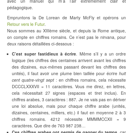
avec un manuel qui m’a l’air extrêmement clair et
pédagogique.
Empruntons la De Lorean de Marty McFly et opérons un
Retour vers le Futur
.
Nous sommes au XIIIème siècle, et depuis la Rome antique,
on compte en chiffres romains. Ce n’est pas le nirvana, pour
deux raisons détaillées ci-dessous :
C’est super fastidieux à écrire
. Même s’il y a un ordre
logique (les chiffres des centaines arrivent avant les chiffres
des dizaines, eux-mêmes passant devant les chiffres des
unités), il faut avoir une plume bien taillée pour écrire
huit
cent quatre-vingt sept
: en chiffres romains, cela nécessite
DCCCLXXXVII = 11 caractères. Vous me direz, en lettres,
cela nécessitait 27 signes (espaces et tiret inclus). En
chiffres arabes, 3 caractères : 887. Je ne vais pas en dériver
une loi absolue, mais pour chaque chiffre arabe (unités,
dizaines, centaines, milliers, etc.) il faut en moyenne 2 à 3
chiffres romains. 4212 nécessite MMMMCCXII = 9
caractères. Que dire de 763 987 238…
Ces chiffres arabes ont permis de gagner du temps
, car