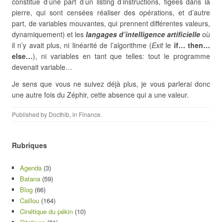
constitué d’une part d’un listing d’instructions, figées dans la
pierre, qui sont censées réaliser des opérations, et d’autre
part, de variables mouvantes, qui prennent différentes valeurs,
dynamiquement) et les
langages d’intelligence artificielle
où
il n’y avait plus, ni linéarité de l’algorithme (
Exit
le
if… then…
else…
), ni variables en tant que telles: tout le programme
devenait variable…
Je sens que vous ne suivez déjà plus, je vous parlerai donc
une autre fois du Zéphir, cette absence qui a une valeur.
Published by
Docthib
, in
Finance
.
Rubriques
Agenda
(3)
Batana
(59)
Blog
(66)
Caillou
(164)
Cinétique du pékin
(10)