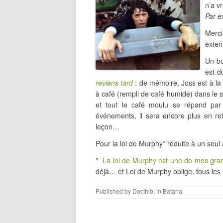
n’a v
Par e
Merc
exte
Un bo
est d
reviens tard
: de mémoire, Joss est à la b
à café (rempli de café humide) dans le s
et tout le café moulu se répand par 
événements, il sera encore plus en ret
leçon…
Pour la loi de Murphy* réduite à un seu
*
La loi de Murphy est une de mes gran
déjà… et Loi de Murphy oblige, tous les 
Published by
Docthib
, in
Batana
.