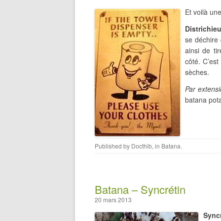
Et voilà un
Districhieu
se déchire
ainsi de ti
côté. C’est
sèches.
Par extensi
batana pota
Published by
Docthib
, in
Batana
.
Batana – Syncrétin
20 mars 2013
Syncr