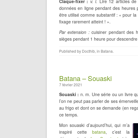
Claque-fixer :
v. i.
Lire 12 articles de
données en ligne pendant des heures p
être utilisé comme substantif : « pour l
fixage rarement atteint ! ».
Par extension :
cuisiner pendant des h
sièges pendant 1 heure pour descendre 
Published by
Docthib
, in
Batana
.
Batana – Souaski
7 février 2021
Souaski :
n. m. Une série ou un livre 
l’on ne peut pas parler de ses émerveil
au frigo et dont on se demande (en reg
ce temps.
Mon souaski d’aujourd’hui, qui m’a
inspiré cette
batana
, c’est la