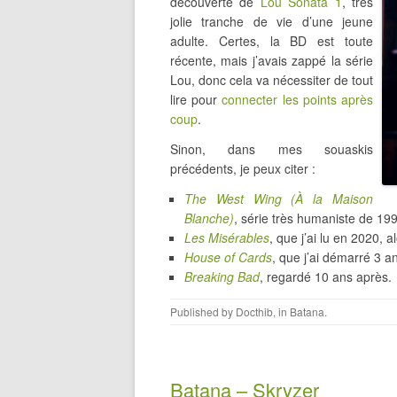
découverte de
Lou Sonata 1
, très
jolie tranche de vie d’une jeune
adulte. Certes, la BD est toute
récente, mais j’avais zappé la série
Lou, donc cela va nécessiter de tout
lire pour
connecter les points après
coup
.
Sinon, dans mes souaskis
précédents, je peux citer :
The West Wing (À la Maison
Blanche)
, série très humaniste de 1
Les Misérables
, que j’ai lu en 2020, 
House of Cards
, que j’ai démarré 3 
Breaking Bad
, regardé 10 ans après.
Published by
Docthib
, in
Batana
.
Batana – Skryzer