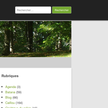
Rechercher :
Rubriques
Agenda
(3)
Batana
(59)
Blog
(66)
Caillou
(164)
Cinétique du pékin
(10)