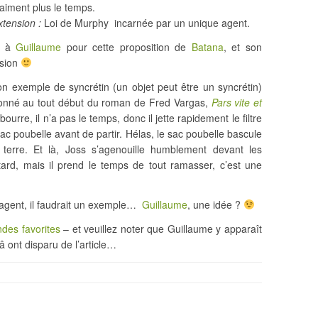
raiment plus le temps.
xtension :
Loi de Murphy incarnée par un unique agent.
i à
Guillaume
pour cette proposition de
Batana
, et son
nsion
n exemple de syncrétin (un objet peut être un syncrétin)
onné au tout début du roman de Fred Vargas,
Pars vite et
ourre, il n’a pas le temps, donc il jette rapidement le filtre
ac poubelle avant de partir. Hélas, le sac poubelle bascule
terre. Et là, Joss s’agenouille humblement devant les
ard, mais il prend le temps de tout ramasser, c’est une
l agent, il faudrait un exemple…
Guillaume
, une idée ?
des favorites
– et veuillez noter que Guillaume y apparaît
â ont disparu de l’article…