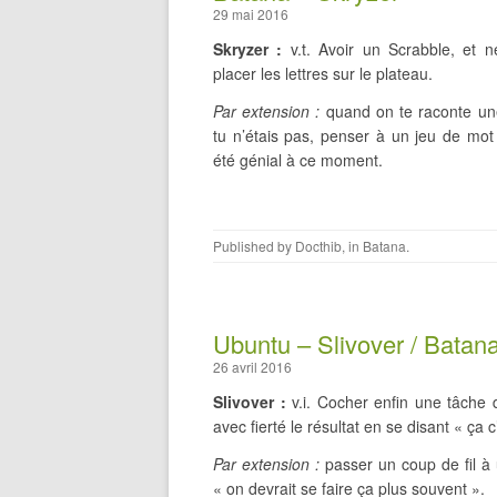
29 mai 2016
Skryzer :
v.t. Avoir un Scrabble, et n
placer les lettres sur le plateau.
Par extension :
quand on te raconte un
tu n’étais pas, penser à un jeu de mot 
été génial à ce moment.
Published by
Docthib
, in
Batana
.
Ubuntu – Slivover / Batana
26 avril 2016
Slivover :
v.i. Cocher enfin une tâche d
avec fierté le résultat en se disant « ça c’
Par extension :
passer un coup de fil à 
« on devrait se faire ça plus souvent ».