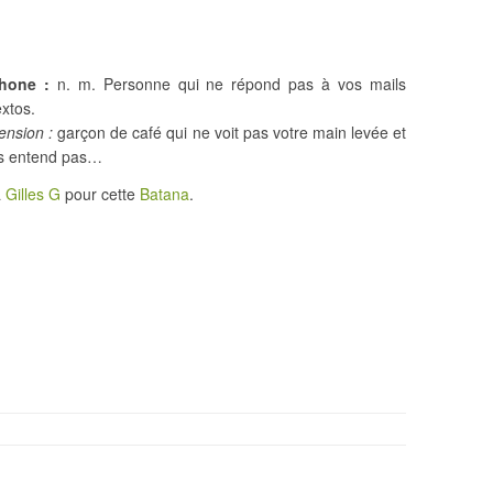
hone :
n. m. Personne qui ne répond pas à vos mails
extos.
tension
:
garçon de café qui ne voit pas votre main levée et
s entend pas…
à
Gilles G
pour cette
Batana
.