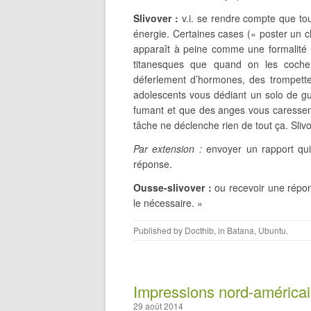
Slivover :
v.i. se rendre compte que tou
énergie. Certaines cases (« poster un 
apparaît à peine comme une formalité ;
titanesques que quand on les coche 
déferlement d’hormones, des trompettes
adolescents vous dédiant un solo de gu
fumant et que des anges vous caressen
tâche ne déclenche rien de tout ça. Slivo
Par extension :
envoyer un rapport qui
réponse.
Ousse-slivover :
ou recevoir une répons
le nécessaire. »
Published by
Docthib
, in
Batana
,
Ubuntu
.
Impressions nord-américai
29 août 2014