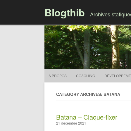
Blogthib
Archives statiqu
À PROPOS
COACHING
DÉVELOPPEME
CATEGORY ARCHIVES: BATANA
Batana – Claque-fixer
21 décembre 2021