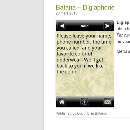
Batana – Digiaphone
20 mars 2013
Digiap
et/ou t
Par ex
ne vou
Merci 
Published by
Docthib
, in
Batana
.