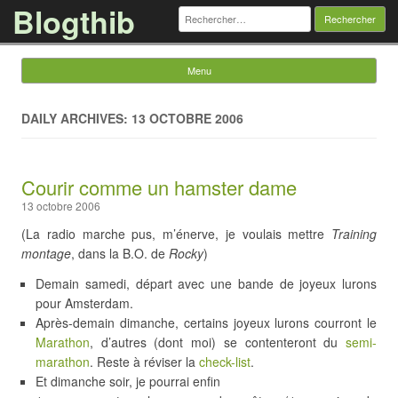
Blogthib
Rechercher :
Menu
Skip to content
DAILY ARCHIVES: 13 OCTOBRE 2006
Courir comme un hamster dame
13 octobre 2006
(La radio marche pus, m’énerve, je voulais mettre
Training
montage
, dans la B.O. de
Rocky
)
Demain samedi, départ avec une bande de joyeux lurons
pour Amsterdam.
Après-demain dimanche, certains joyeux lurons courront le
Marathon
, d’autres (dont moi) se contenteront du
semi-
marathon
. Reste à réviser la
check-list
.
Et dimanche soir, je pourrai enfin