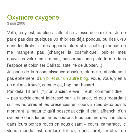
Oxymore oxygène
3 mai 2006
Voilà, ça y est, ce blog a atteint sa vitesse de croisière. Je ne
parle pas des quelques 80 thibillets déjà pondus, ou des 6-10
dans les tiroirs, ni des apports futurs si les petits piranhas ne
me mangent pas (changer la cosmétique, publier mes
nouvelles voire mon roman, passer sur une plate-forme dans
l’espace et coloniser Callisto, satellite de Jupiter…).
Je parle de la reconnaissance absolue, éternelle, absolument
pas éphémère, d’
un billet sur un autre blog
. Voué, voué, y en a
un qui m’a trouvé, comme ça, hop, par hasard.
Par delà 13 ans (?), un ancien élève – euh, comment dire –
« pas spécialement intéressé par la finance, et peu regardant
sur les horaires et les présences en cours » (ces deux points
montrant la maturité qu’il possédait déjà, il était affranchi d’un
système dans lequel nous courons tous comme des hamsters
dans leurs petites roues en nous disant « cours, camarade, le
vieux monde est derrière toi »), donc, bref, arrêtez de