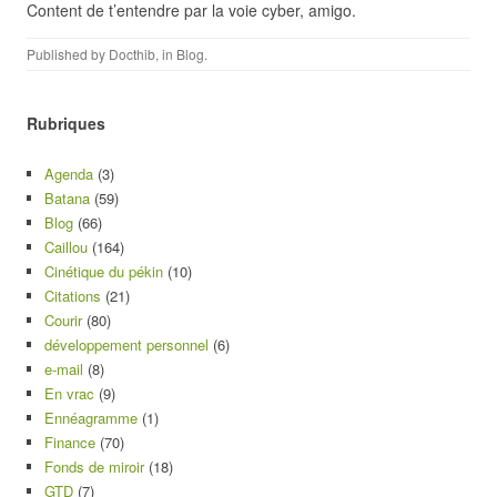
Content de t’entendre par la voie cyber, amigo.
Published by
Docthib
, in
Blog
.
Rubriques
Agenda
(3)
Batana
(59)
Blog
(66)
Caillou
(164)
Cinétique du pékin
(10)
Citations
(21)
Courir
(80)
développement personnel
(6)
e-mail
(8)
En vrac
(9)
Ennéagramme
(1)
Finance
(70)
Fonds de miroir
(18)
GTD
(7)