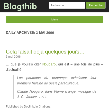
Blogthib
Rechercher :
Menu
Skip to content
DAILY ARCHIVES: 3 MAI 2006
Cela faisait déjà quelques jours…
3 mai 2006
… que je voulais citer
Nougaro
, qui est – une fois de plus –
d’actualité.
Les poumons du printemps exhalaient leur
première haleine de peste paradisiaque.
Claude Nougaro, dans
Plume d’ange
, musique de
J.-C. Vannier, 1977.
Published by
Docthib
, in
Citations
.