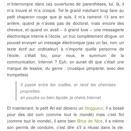
m’interrompre dans ces ouvertures de parenthèses, lui, là, il
m’a trouvé et m’a croqué. Tel le grand méchant loup face au
petit chaperon rouge que je suis, il m’a ramené 13 ans en
arrière, quand je n’avais pas de doctorat, mais encore des
cheveux, et quand on avait – ô grand luxe – une messagerie
électronique interne à l’école, un truc complètement dingue, on
pouvait envoyer un message
électronique
(pas un fax, non,
un
texte écrit sur ordinateur
) à n’importe quelle personne de
l’école, c’était fou, pour nous, le summum de la
communication. Internet ? Euh, on aurait dit que c’était une
marque de lessive, du genre : (musique pimpante, avec des
trompettes)
Il passe entre les mailles, et rend les chemises
proprettes,
en poudre ou bien liquide, je chéris Internet
Et maintenant, le petit Ari est devenu un
bloggueur
, il a bossé
pour des dot com (comme tout le monde) mais c’est fini
(comme tout le monde), il aime bien
Brice de Nice
, il a même
son permis de conduire, c’est dire s’il a réussi dans la vie.